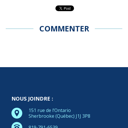
COMMENTER
NOUS JOINDRE :
151 rue de l’Ontario
Sherbrooke (Québec) J1J 3P8
819-791-6539