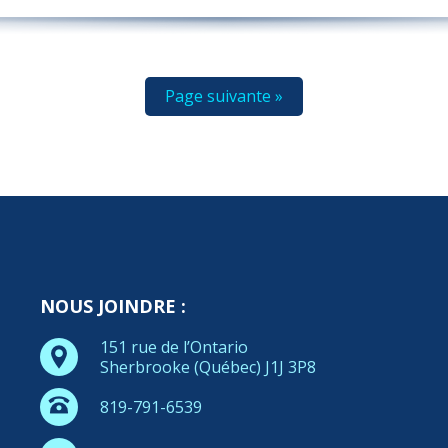
Page suivante »
NOUS JOINDRE :
151 rue de l’Ontario
Sherbrooke (Québec) J1J 3P8
819-791-6539