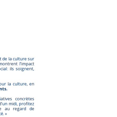
t de la culture sur
ontrent l’impact
al : ils soignent,
our la culture, en
nts.
atives concrètes
un midi, profitez
ce au regard de
é. »