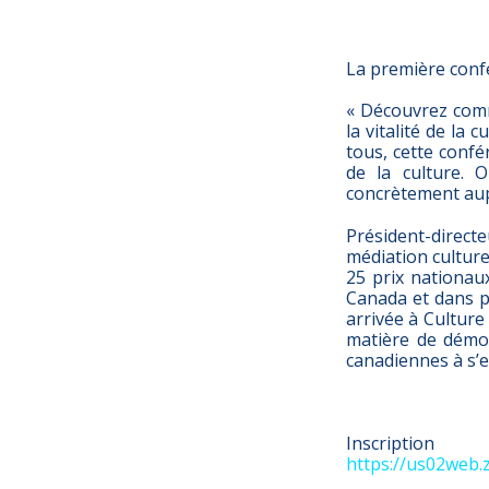
La première conf
« Découvrez comm
la vitalité de la
tous, cette conf
de la culture. 
concrètement aupr
Président-direct
médiation culturel
25 prix nationau
Canada et dans p
arrivée à Cultur
matière de démoc
canadiennes à s’e
Inscrip
https://us02web