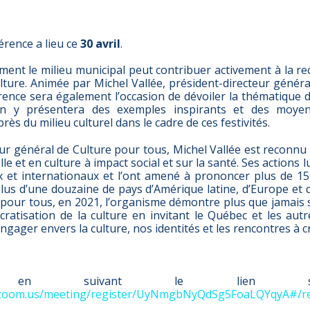
érence a lieu ce
30 avril
.
ent le milieu municipal peut contribuer activement à la re
 culture. Animée par Michel Vallée, président-directeur génér
érence sera également l’occasion de dévoiler la thématique 
On y présentera des exemples inspirants et des moyen
ès du milieu culturel dans le cadre de ces festivités.
eur général de Culture pour tous, Michel Vallée est reconn
le et en culture à impact social et sur la santé. Ses actions l
x et internationaux et l’ont amené à prononcer plus de 1
lus d’une douzaine de pays d’Amérique latine, d’Europe et d
e pour tous, en 2021, l’organisme démontre plus que jamais 
ratisation de la culture en invitant le Québec et les aut
ngager envers la culture, nos identités et les rencontres à cr
tion en suivant le lien s
.zoom.us/meeting/register/UyNmgbNyQdSg5FoaLQYqyA#/re