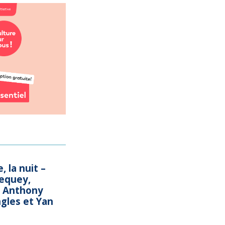
 la nuit –
lequey,
, Anthony
ngles et Yan