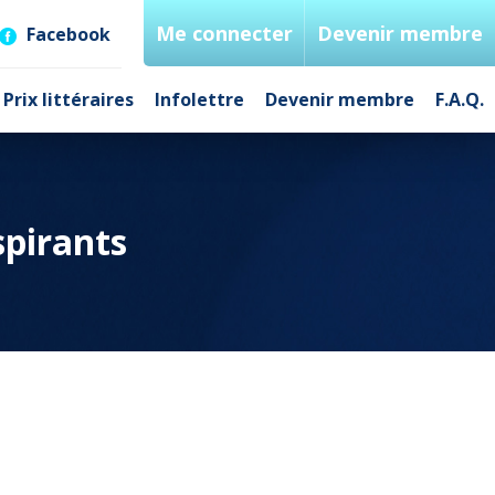
Me connecter
Devenir membre
Facebook
Prix littéraires
Infolettre
Devenir membre
F.A.Q.
spirants