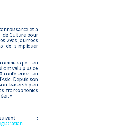
connaissance et à
al de Culture pour
des 29es Journées
s de s’impliquer
u comme expert en
ui ont valu plus de
50 conférences au
’Asie. Depuis son
son leadership en
res francophonies
éer. »
uivant :
gistration