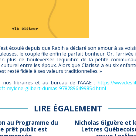
’est écoulé depuis que Rabih a déclaré son amour à sa voisi
uleuses, le couple file enfin le parfait bonheur. Or, l’arriv
n plus de bouleverser l’équilibre de la petite communau
 culturel entre les époux. Alors que Clarisse a eu six enfan
est resté fidèle à ses valeurs traditionnelles. »
z nos libraires et au bureau de l’AAAE :
https://www.leslib
oft-mylene-gilbert-dumas-9782896499854.html
LIRE ÉGALEMENT
tion au Programme du
Nicholas Giguère et l
de prêt public est
Lettres Québecoise
commencée
revue Leslibr