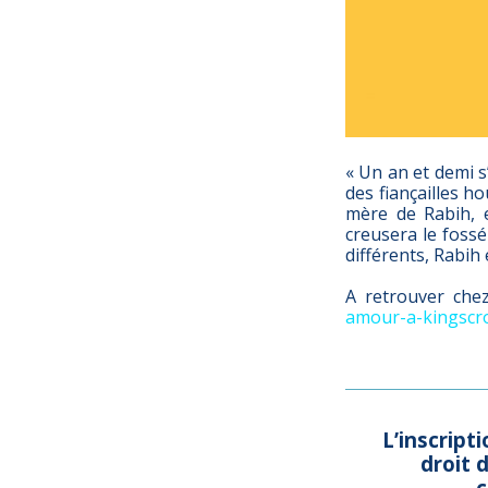
« Un an et demi s
des fiançailles ho
mère de Rabih, e
creusera le fossé
différents, Rabih 
A retrouver che
amour-a-kingscr
L’inscrip
droit 