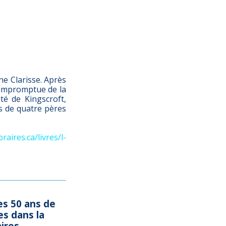
ne Clarisse. Après
ée impromptue de la
té de Kingscroft,
ts de quatre pères
raires.ca/livres/l-
es 50 ans de
s dans la
aires