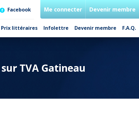
Me connecter
Devenir membre
Facebook
Prix littéraires
Infolettre
Devenir membre
F.A.Q.
 sur TVA Gatineau