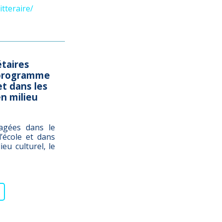
tteraire/
taires
 programme
et dans les
en milieu
agées dans le
’école et dans
ieu culturel, le