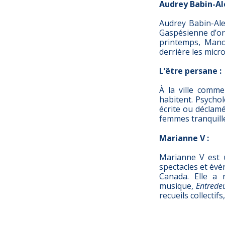
Audrey Babin-Al
Audrey Babin-Ale
Gaspésienne d’ori
printemps, Mano
derrière les micro
L’être persane :
À la ville comme
habitent. Psychol
écrite ou déclamé
femmes tranquille
Marianne V :
Marianne V est u
spectacles et évé
Canada. Elle a
musique,
Entrede
recueils collectifs