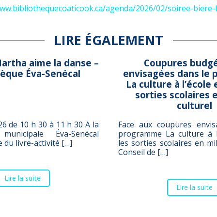
www.bibliothequecoaticook.ca/agenda/2026/02/soiree-biere-li
LIRE ÉGALEMENT
artha aime la danse –
Coupures budgé
hèque Éva-Senécal
envisagées dans le
La culture à l’école 
sorties scolaires 
culturel
6 de 10 h 30 à 11 h 30 A la
Face aux coupures envis
 municipale Éva-Senécal
programme La culture à l
du livre-activité […]
les sorties scolaires en mil
Conseil de […]
Lire la suite
Lire la suite