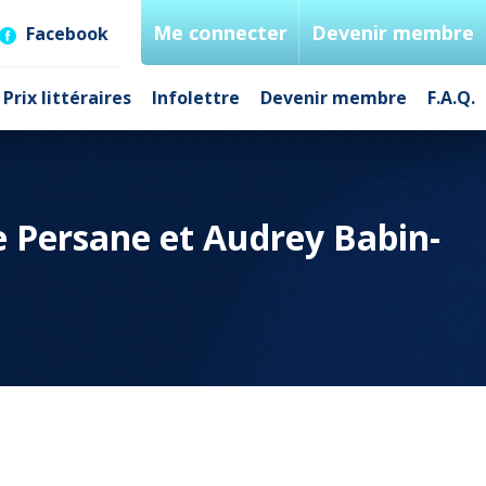
Me connecter
Devenir membre
Facebook
Prix littéraires
Infolettre
Devenir membre
F.A.Q.
tre Persane et Audrey Babin-