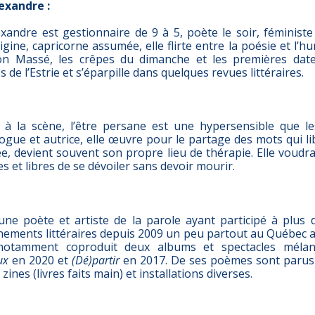
exandre :
xandre est gestionnaire de 9 à 5, poète le soir, féministe
gine, capricorne assumée, elle flirte entre la poésie et l’hu
n Massé, les crêpes du dimanche et les premières dates
s de l’Estrie et s’éparpille dans quelques revues littéraires.
 à la scène, l’être persane est une hypersensible que l
ogue et autrice, elle œuvre pour le partage des mots qui li
e, devient souvent son propre lieu de thérapie. Elle voudrai
s et libres de se dévoiler sans devoir mourir.
ne poète et artiste de la parole ayant participé à plus 
nements littéraires depuis 2009 un peu partout au Québec ai
 notamment coproduit deux albums et spectacles mélan
ux
en 2020 et
(Dé)partir
en 2017. De ses poèmes sont parus
, zines (livres faits main) et installations diverses.