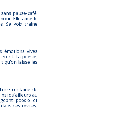
 sans pause-café.
mour. Elle aime le
. Sa voix traîne
es émotions vives
bèrent. La poésie,
t qu’on laisse les
d’une centaine de
nsi qu’ailleurs au
geant poésie et
 dans des revues,