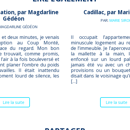
ation, par Magdarline
Cadillac, par Mari
Gédéon
PAR:
MARIE SIRO
 MAGDARLINE GÉDÉON
 et deux minutes, je venais
Il occupait l’appartem
ruption au Coup Monté,
minuscule logement au r
space du regard. Mon bon
de l’immeuble. Je l’apercev
e trouvait, comme promis,
la mallette à la main, 
 l’air à la fois bouleversé et
enfoncé sur un lourd pale
ant planer l’ombre du poids
jamais été vu avec un c
ailles. Il était inattendu
provisions ou un bouquet
ment lourd de silence, les
disait dans le voisinage qu’i
[…]
Lire la suite
Lire la suite