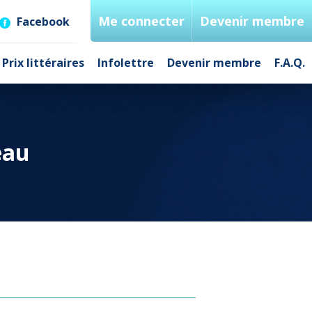
Me connecter
Devenir membre
Facebook
Prix littéraires
Infolettre
Devenir membre
F.A.Q.
eau