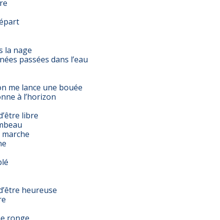
re
départ
s la nage
nées passées dans l’eau
’on me lance une bouée
onne à l’horizon
’être libre
ombeau
e marche
ne
blé
d’être heureuse
re
me ronge