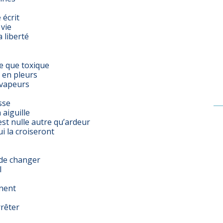
 écrit
 vie
 liberté
e que toxique
 en pleurs
 vapeurs
sse
 aiguille
est nulle autre qu’ardeur
i la croiseront
de changer
l
înent
rrêter