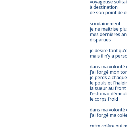
voyageuse solitai
à destination
de son point de 
soudainement
je ne maîtrise plu
mes dernières an
disparues
je désire tant qu
mais il n’y a pers
dans ma volonté d
j’ai forgé mon t
je perds à chaqu
le pouls et l’halei
la sueur au front
l’estomac démeu
le corps froid
dans ma volonté 
j’ai forgé ma colè
cette colère qui 