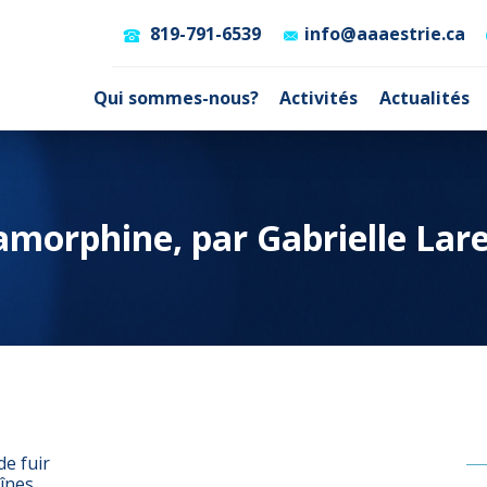
819-791-6539
info@aaaestrie.ca
Qui sommes-nous?
Activités
Actualités
amorphine, par Gabrielle Lar
e fuir
aînes