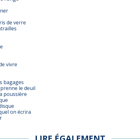
nner
ris de verre
trailles
re
de vivre
es bagages
prenne le deuil
a poussière
aque
disque
quel on écrira
r
LIRE ÉGALEMENT