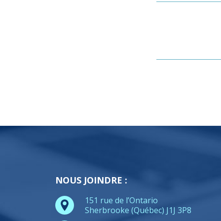
NOUS JOINDRE :
151 rue de l’Ontario
Sherbrooke (Québec) J1J 3P8