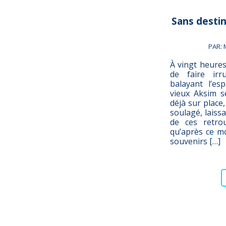
Sans destin
PAR:
À vingt heures
de faire ir
balayant l’e
vieux Aksim s
déjà sur place,
soulagé, laiss
de ces retrouv
qu’après ce mo
souvenirs […]