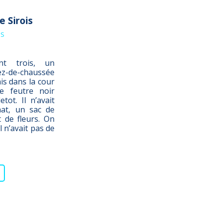
e Sirois
IS
ent trois, un
ez-de-chaussée
ais dans la cour
le feutre noir
tot. Il n’avait
hat, un sac de
 de fleurs. On
l n’avait pas de