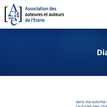
Di
dans ma volonté d
j’ai forgé mes ch