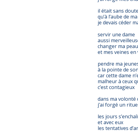
il était sans doute
qu’à l’aube de ma
je devais céder ma
servir une dame
aussi merveilleus
changer ma peau
et mes veines en
pendre ma jeune
à la pointe de son
car cette dame n’
malheur à ceux qu
c’est contagieux
dans ma volonté 
j’ai forgé un ritue
les jours s’encha
et avec eux
les tentatives d’a