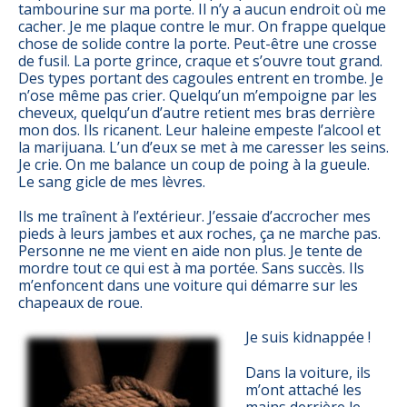
tambourine sur ma porte. Il n’y a aucun endroit où me
cacher. Je me plaque contre le mur. On frappe quelque
chose de solide contre la porte. Peut-être une crosse
de fusil. La porte grince, craque et s’ouvre tout grand.
Des types portant des cagoules entrent en trombe. Je
n’ose même pas crier. Quelqu’un m’empoigne par les
cheveux, quelqu’un d’autre retient mes bras derrière
mon dos. Ils ricanent. Leur haleine empeste l’alcool et
la marijuana. L’un d’eux se met à me caresser les seins.
Je crie. On me balance un coup de poing à la gueule.
Le sang gicle de mes lèvres.
Ils me traînent à l’extérieur. J’essaie d’accrocher mes
pieds à leurs jambes et aux roches, ça ne marche pas.
Personne ne me vient en aide non plus. Je tente de
mordre tout ce qui est à ma portée. Sans succès. Ils
m’enfoncent dans une voiture qui démarre sur les
chapeaux de roue.
Je suis kidnappée !
Dans la voiture, ils
m’ont attaché les
mains derrière le