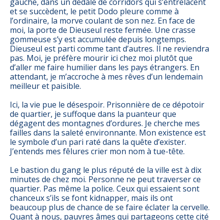
gauche, dans un dédale de corridors qui s’entrelacent
et se succèdent, le petit Dodo pleure comme à
l’ordinaire, la morve coulant de son nez. En face de
moi, la porte de Dieuseul reste fermée. Une crasse
gommeuse s’y est accumulée depuis longtemps.
Dieuseul est parti comme tant d’autres. Il ne reviendra
pas. Moi, je préfère mourir ici chez moi plutôt que
d’aller me faire humilier dans les pays étrangers. En
attendant, je m’accroche à mes rêves d’un lendemain
meilleur et paisible.
Ici, la vie pue le désespoir. Prisonnière de ce dépotoir
de quartier, je suffoque dans la puanteur que
dégagent des montagnes d’ordures. Je cherche mes
failles dans la saleté environnante. Mon existence est
le symbole d’un pari raté dans la quête d’exister.
J’entends mes fêlures crier mon nom à tue-tête.
Le bastion du gang le plus réputé de la ville est à dix
minutes de chez moi. Personne ne peut traverser ce
quartier. Pas même la police. Ceux qui essaient sont
chanceux s’ils se font kidnapper, mais ils ont
beaucoup plus de chance de se faire éclater la cervelle.
Quant à nous, pauvres âmes qui partageons cette cité