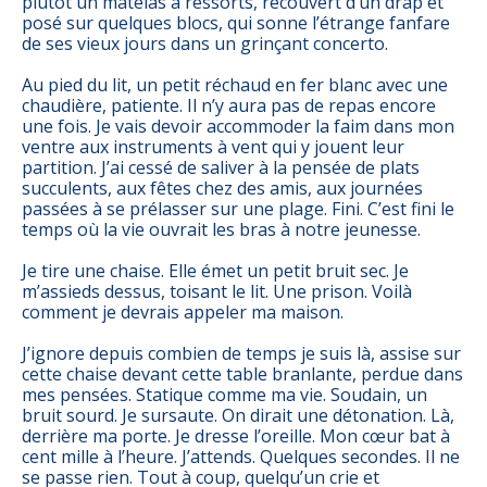
plutôt un matelas à ressorts, recouvert d’un drap et
posé sur quelques blocs, qui sonne l’étrange fanfare
de ses vieux jours dans un grinçant concerto.
Au pied du lit, un petit réchaud en fer blanc avec une
chaudière, patiente. Il n’y aura pas de repas encore
une fois. Je vais devoir accommoder la faim dans mon
ventre aux instruments à vent qui y jouent leur
partition. J’ai cessé de saliver à la pensée de plats
succulents, aux fêtes chez des amis, aux journées
passées à se prélasser sur une plage. Fini. C’est fini le
temps où la vie ouvrait les bras à notre jeunesse.
Je tire une chaise. Elle émet un petit bruit sec. Je
m’assieds dessus, toisant le lit. Une prison. Voilà
comment je devrais appeler ma maison.
J’ignore depuis combien de temps je suis là, assise sur
cette chaise devant cette table branlante, perdue dans
mes pensées. Statique comme ma vie. Soudain, un
bruit sourd. Je sursaute. On dirait une détonation. Là,
derrière ma porte. Je dresse l’oreille. Mon cœur bat à
cent mille à l’heure. J’attends. Quelques secondes. Il ne
se passe rien. Tout à coup, quelqu’un crie et