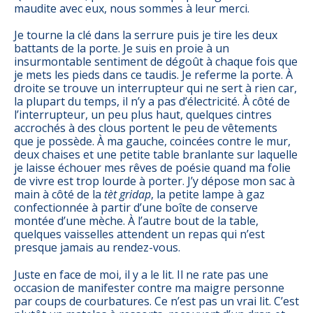
maudite avec eux, nous sommes à leur merci.
Je tourne la clé dans la serrure puis je tire les deux
battants de la porte. Je suis en proie à un
insurmontable sentiment de dégoût à chaque fois que
je mets les pieds dans ce taudis. Je referme la porte. À
droite se trouve un interrupteur qui ne sert à rien car,
la plupart du temps, il n’y a pas d’électricité. À côté de
l’interrupteur, un peu plus haut, quelques cintres
accrochés à des clous portent le peu de vêtements
que je possède. À ma gauche, coincées contre le mur,
deux chaises et une petite table branlante sur laquelle
je laisse échouer mes rêves de poésie quand ma folie
de vivre est trop lourde à porter. J’y dépose mon sac à
main à côté de la
tèt gridap
, la petite lampe à gaz
confectionnée à partir d’une boîte de conserve
montée d’une mèche. À l’autre bout de la table,
quelques vaisselles attendent un repas qui n’est
presque jamais au rendez-vous.
Juste en face de moi, il y a le lit. Il ne rate pas une
occasion de manifester contre ma maigre personne
par coups de courbatures. Ce n’est pas un vrai lit. C’est