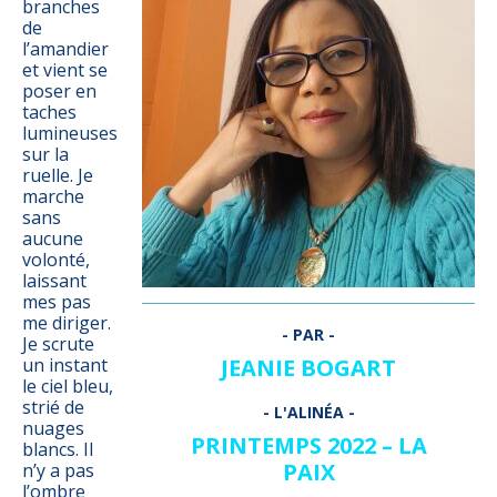
branches
de
l’amandier
et vient se
poser en
taches
lumineuses
sur la
ruelle. Je
marche
sans
aucune
volonté,
laissant
mes pas
me diriger.
Je scrute
un instant
JEANIE BOGART
le ciel bleu,
strié de
nuages
PRINTEMPS 2022 – LA
blancs. Il
PAIX
n’y a pas
l’ombre