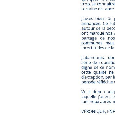
trop se connaîtr
certaine distance.
J’avais bien sû
annoncée. Ce fut
autour de la déco
ont marqué nos vi
partage de nos
communes, mais 
incertitudes de la
J’abandonnai don
série de « quest
digne de ce nom.
cette qualité n
d’exception, par l
pensée réfléchie 
Voici donc quelq
laquelle j’ai eu
lumineux après-mi
VÉRONIQUE, EN