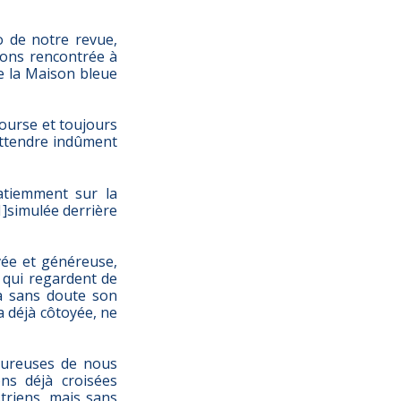
 de notre revue,
vons rencontrée à
de la Maison bleue
ourse et toujours
 attendre indûment
patiemment sur la
1]simulée derrière
vée et généreuse,
s qui regardent de
 là sans doute son
a déjà côtoyée, ne
heureuses de nous
ns déjà croisées
triens, mais sans