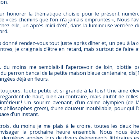
ion.
ur honorer la thématique choisie pour le présent numéro
e « ces chemins que l’on n’a jamais empruntés », Nous l’a
hez elle, un après-midi d’été, dans la lumineuse verrière 
rd.
 donné rendez-vous tout juste après dîner et, un peu à la c
tres, je craignais d’être en retard, mais surtout de faire
là, du moins me semblait-il l’apercevoir de loin, blottie 
u perron bancal de la petite maison bleue centenaire, dis[
ngées déjà en fleurs.
toujours, toute petite et si grande à la fois ! Une âme éle
 regardent de haut, bien au contraire, mais plutôt de celle
 l’intérieur ! Un sourire avenant, d’un calme olympien (de
 philosophes grecs), d’une douceur inoubliable, pour qui l’
pace d’un instant.
crois, du moins je me plais à le croire, toutes les deux 
envisager la prochaine heure ensemble. Nous nous étio
s dernières années lors de divers événements littéraires es