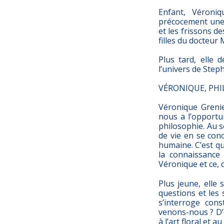
Enfant, Véroniq
précocement une l
et les frissons de
filles du docteur 
Plus tard, elle 
l’univers de Steph
VÉRONIQUE, PH
Véronique Grenie
nous a l’opportu
philosophie. Au 
de vie en se conc
humaine. C’est q
la connaissance 
Véronique et ce, 
Plus jeune, elle 
questions et les 
s’interroge cons
venons-nous ? D’où
à l’art floral et a