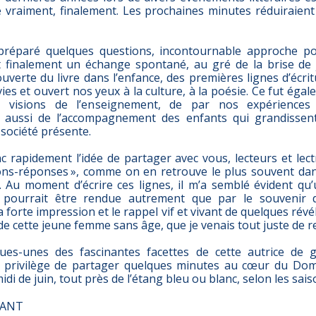
e vraiment, finalement. Les prochaines minutes réduiraient
r préparé quelques questions, incontournable approche p
 finalement un échange spontané, au gré de la brise de 
uverte du livre dans l’enfance, des premières lignes d’écrit
es et ouvert nos yeux à la culture, à la poésie. Ce fut ég
 visions de l’enseignement, de par nos expériences p
aussi de l’accompagnement des enfants qui grandissen
 société présente.
c rapidement l’idée de partager avec vous, lecteurs et lect
ions-réponses », comme on en retrouve le plus souvent da
 Au moment d’écrire ces lignes, il m’a semblé évident qu
e pourrait être rendue autrement que par le souvenir 
a forte impression et le rappel vif et vivant de quelques révél
de cette jeune femme sans âge, que je venais tout juste de r
ues-unes des fascinantes facettes de cette autrice de 
 le privilège de partager quelques minutes au cœur du D
di de juin, tout près de l’étang bleu ou blanc, selon les sais
FANT