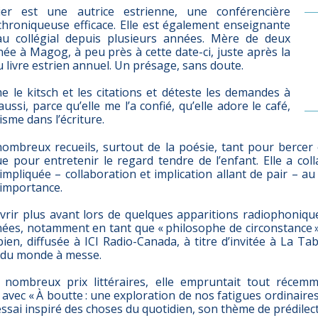
er est une autrice estrienne, une conférencière
chroniqueuse efficace. Elle est également enseignante
au collégial depuis plusieurs années. Mère de deux
 née à Magog, à peu près à cette date-ci, juste après la
 livre estrien annuel. Un présage, sans doute.
me le kitsch et les citations et déteste les demandes à
 aussi, parce qu’elle me l’a confié, qu’elle adore le café,
tisme dans l’écriture.
nombreux recueils, surtout de la poésie, tant pour bercer 
e pour entretenir le regard tendre de l’enfant. Elle a col
t impliquée – collaboration et implication allant de pair – a
’importance.
vrir plus avant lors de quelques apparitions radiophoniques
ées, notamment en tant que « philosophe de circonstance » 
bien, diffusée à ICI Radio-Canada, à titre d’invitée à La Ta
 du monde à messe.
e nombreux prix littéraires, elle empruntait tout réce
 avec « À boutte : une exploration de nos fatigues ordinaires 
ssai inspiré des choses du quotidien, son thème de prédilect