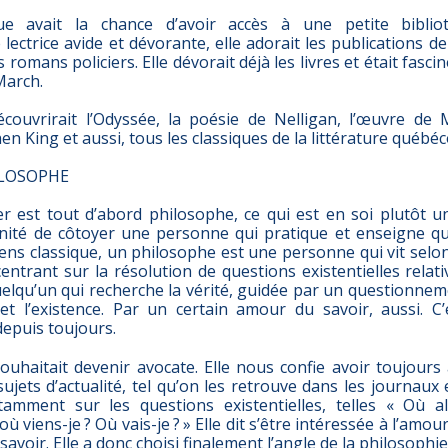
ue avait la chance d’avoir accès à une petite bibli
ectrice avide et dévorante, elle adorait les publications de
s romans policiers. Elle dévorait déjà les livres et était fasc
March.
découvrirait l’Odyssée, la poésie de Nelligan, l’œuvre de
en King et aussi, tous les classiques de la littérature québéc
ILOSOPHE
r est tout d’abord philosophe, ce qui est en soi plutôt un
nité de côtoyer une personne qui pratique et enseigne q
sens classique, un philosophe est une personne qui vit selo
entrant sur la résolution de questions existentielles relati
uelqu’un qui recherche la vérité, guidée par un questionnem
et l’existence. Par un certain amour du savoir, aussi. C
depuis toujours.
souhaitait devenir avocate. Elle nous confie avoir toujour
sujets d’actualité, tel qu’on les retrouve dans les journaux e
tamment sur les questions existentielles, telles « Où a
 viens-je ? Où vais-je ? » Elle dit s’être intéressée à l’amour,
u savoir. Elle a donc choisi finalement l’angle de la philosophie