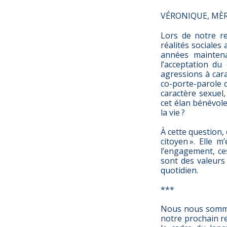
VÉRONIQUE, MÈ
Lors de notre re
réalités sociales
années maintena
l’acceptation du
agressions à car
co-porte-parole d
caractère sexuel,
cet élan bénévole
la vie ?
À cette question, 
citoyen ». Elle 
l’engagement, ces
sont des valeurs
quotidien.
***
Nous nous sommes
notre prochain r