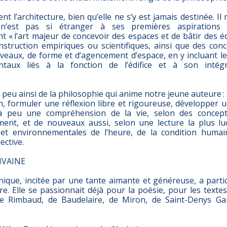
nt l’architecture, bien qu’elle ne s’y est jamais destinée. I
n’est pas si étranger à ses premières aspirations p
ant « l’art majeur de concevoir des espaces et de bâtir des éd
nstruction empiriques ou scientifiques, ainsi que des conc
uveaux, de forme et d’agencement d’espace, en y incluant le
ntaux liés à la fonction de l’édifice et à son intég
n peu ainsi de la philosophie qui anime notre jeune auteure : 
n, formuler une réflexion libre et rigoureuse, développer u
à peu une compréhension de la vie, selon des concept
ment, et de nouveaux aussi, selon une lecture la plus lu
s et environnementales de l’heure, de la condition humain
lective.
IVAINE
nique, incitée par une tante aimante et généreuse, a parti
re. Elle se passionnait déjà pour la poésie, pour les textes
de Rimbaud, de Baudelaire, de Miron, de Saint-Denys Gar