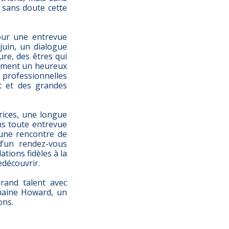
 sans doute cette
our une entrevue
juin, un dialogue
ure, des êtres qui
alement un heureux
rofessionnelles
t et des grandes
rices, une longue
ns toute entrevue
’une rencontre de
d’un rendez-vous
ations fidèles à la
edécouvrir.
grand talent avec
omaine Howard, un
ons.