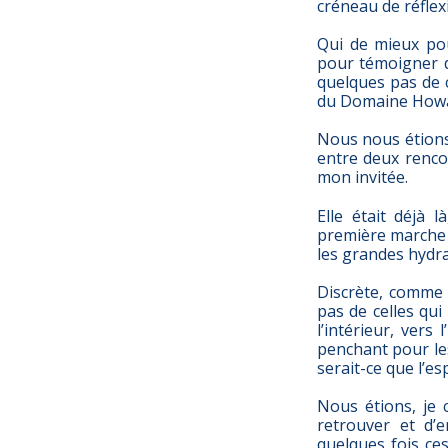
créneau de réflex
Qui de mieux po
pour témoigner d
quelques pas de c
du Domaine Howa
Nous nous étions
entre deux rencon
mon invitée.
Elle était déjà 
première marche d
les grandes hydra
Discrète, comme 
pas de celles qui
l’intérieur, vers
penchant pour les
serait-ce que l’es
Nous étions, je 
retrouver et d’
quelques fois ce