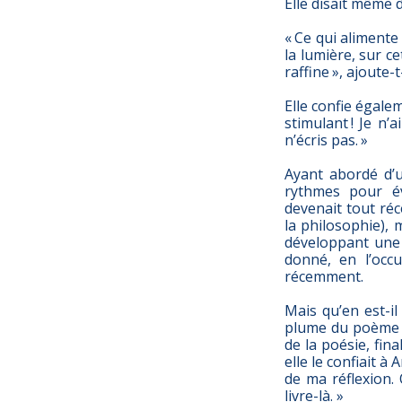
Elle disait même dé
« Ce qui alimente 
la lumière, sur c
raffine », ajoute-t
Elle confie égalem
stimulant ! Je n
n’écris pas. »
Ayant abordé d’u
rythmes pour é
devenait tout ré
la philosophie), 
développant une 
donné, en l’occ
récemment.
Mais qu’en est-i
plume du poème à 
de la poésie, fin
elle le confiait à
de ma réflexion. 
livre-là. »