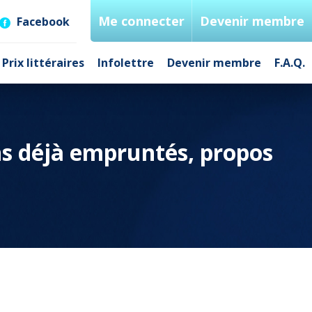
Me connecter
Devenir membre
Facebook
Prix littéraires
Infolettre
Devenir membre
F.A.Q.
ns déjà empruntés, propos