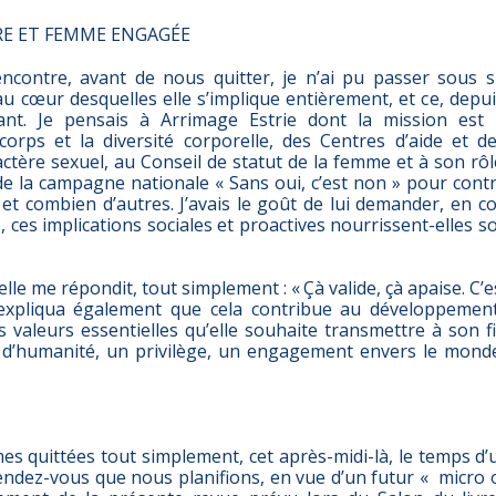
RE ET FEMME ENGAGÉE
ncontre, avant de nous quitter, je n’ai pu passer sous s
 au cœur desquelles elle s’implique entièrement, et ce, de
nt. Je pensais à Arrimage Estrie dont la mission est
 corps et la diversité corporelle, des Centres d’aide et de
actère sexuel, au Conseil de statut de la femme et à son r
e la campagne nationale « Sans oui, c’est non » pour contr
 et combien d’autres. J’avais le goût de lui demander, en c
, ces implications sociales et proactives nourrissent-elles 
elle me répondit, tout simplement : « Çà valide, çà apaise. C’
m’expliqua également que cela contribue au développement
 valeurs essentielles qu’elle souhaite transmettre à son fils
 d’humanité, un privilège, un engagement envers le mond
 quittées tout simplement, cet après-midi-là, le temps d’
endez-vous que nous planifions, en vue d’un futur « micro 