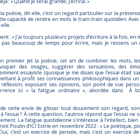
jà : « Quand je serai grande, j’écrirai. »
la poésie, dit-elle, c’est un regard particulier sur la présen
ette capacité de rendre en mots le train-train quotidien. Avec
-elle.
ent : « J’ai toujours plusieurs projets d’écriture à la fois, e
’ai pas beaucoup de temps pour écrire, mais je ressens u
n premier jet la poésie, cet art de combiner les mots, les
voquer des images, suggérer des sensations, des émot
cemment essayiste (quoique je me disais que l’essai était s
mettant à profit ses connaissances philosophiques dans un 
réflexion, exposant ses opinions, son point de vue perso
urrence ici « la fatigue ordinaire », abordée dans À 
l de cette envie de glisser tout doucement son regard, son 
l’essai ? À cette question, l’autrice répond que l’essai ne se
alement. La fatigue quotidienne s’intéresse à l’intellect, bie
 Anick Poulin d’ICI Estrie en novembre 2022 : « Le poétique, po
Oui, c’est un exercice de pensée, mais c’est un exercice de