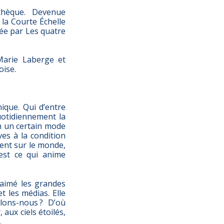
othèque. Devenue
 la Courte Échelle
inée par Les quatre
 Marie Laberge et
oise.
ique. Qui d’entre
uotidiennement la
n un certain mode
ves à la condition
ent sur le monde,
’est ce qui anime
s aimé les grandes
t les médias. Elle
llons-nous ? D’où
 aux ciels étoilés,
.