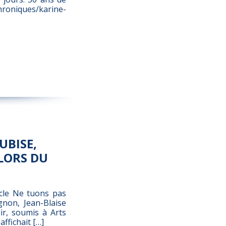
niques/karine-
UBISE,
LORS DU
acle Ne tuons pas
gnon, Jean-Blaise
ir, soumis à Arts
affichait […]