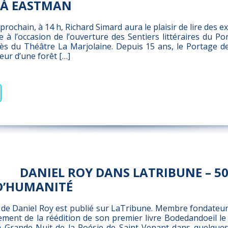
 À EASTMAN
rochain, à 14 h, Richard Simard aura le plaisir de lire des e
e à l’occasion de l’ouverture des Sentiers littéraires du P
ès du Théâtre La Marjolaine. Depuis 15 ans, le Portage
œur d’une forêt […]
DANIEL ROY DANS LATRIBUNE – 50
 D’HUMANITÉ
 de Daniel Roy est publié sur LaTribune. Membre fondateur 
cement de la réédition de son premier livre Bodedandoeil le 
a Grande Nuit de la Poésie de Saint-Venant dans quelques