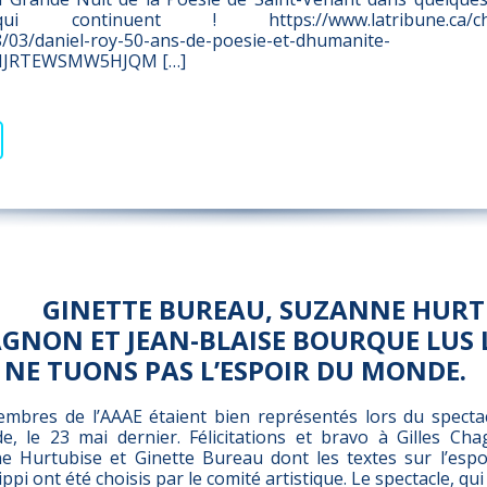
ui continuent ! https://www.latribune.ca/chro
/03/daniel-roy-50-ans-de-poesie-et-dhumanite-
JRTEWSMW5HJQM […]
GINETTE BUREAU, SUZANNE HURT
AGNON ET JEAN-BLAISE BOURQUE LUS 
 NE TUONS PAS L’ESPOIR DU MONDE.
embres de l’AAAE étaient bien représentés lors du spect
e, le 23 mai dernier. Félicitations et bravo à Gilles Cha
 Hurtubise et Ginette Bureau dont les textes sur l’espo
i ont été choisis par le comité artistique. Le spectacle, qui 