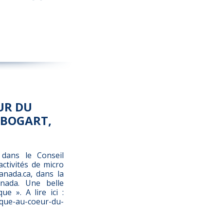
UR DU
 BOGART,
 dans le Conseil
activités de micro
anada.ca, dans la
anada. Une belle
e ». A lire ici :
ique-au-coeur-du-