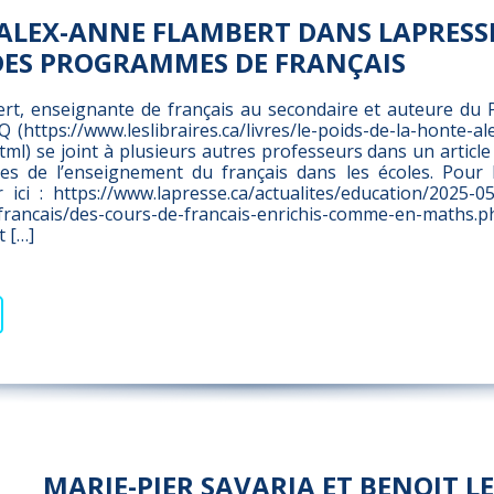
ALEX-ANNE FLAMBERT DANS LAPRESSE
DES PROGRAMMES DE FRANÇAIS
rt, enseignante de français au secondaire et auteure du 
 (https://www.leslibraires.ca/livres/le-poids-de-la-honte-a
l) se joint à plusieurs autres professeurs dans un article 
es de l’enseignement du français dans les écoles. Pour li
par ici : https://www.lapresse.ca/actualites/education/2025-
rancais/des-cours-de-francais-enrichis-comme-en-maths.p
t […]
MARIE-PIER SAVARIA ET BENOIT L