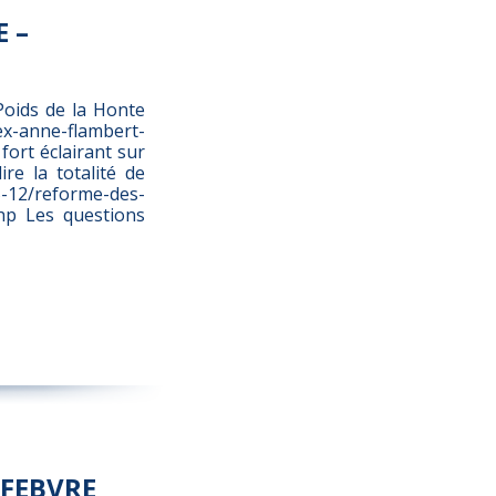
 –
Poids de la Honte
lex-anne-flambert-
fort éclairant sur
re la totalité de
05-12/reforme-des-
hp Les questions
EFEBVRE