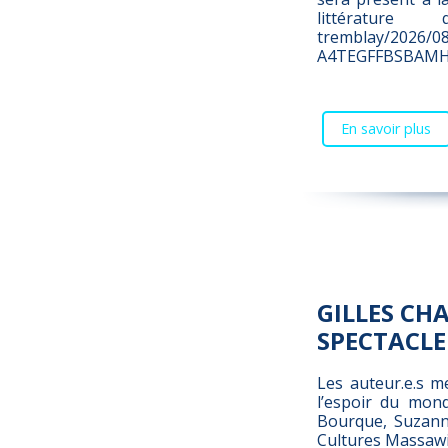
littérature q
tremblay/2026/08
A4TEGFFBSBAMH
En savoir plus
GILLES CH
SPECTACLE
Les auteur.e.s m
l’espoir du mond
Bourque, Suzanne
Cultures Massawipp