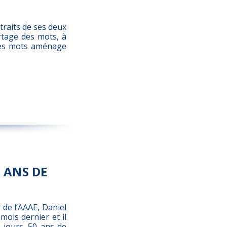
xtraits de ses deux
ortage des mots, à
 des mots aménage
 ANS DE
de l’AAAE, Daniel
mois dernier et il
 jours. 50 ans de