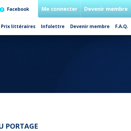
Me connecter
Devenir membre
Facebook
Prix littéraires
Infolettre
Devenir membre
F.A.Q.
DU PORTAGE