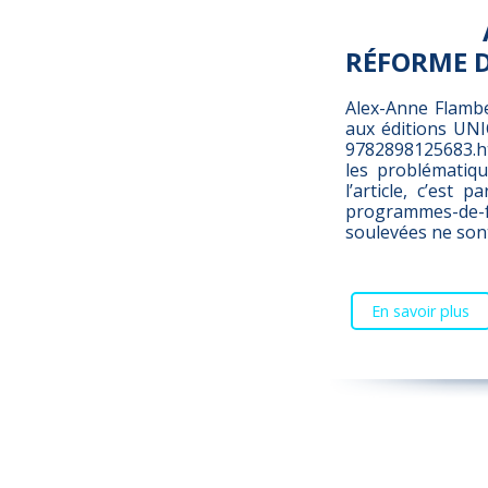
RÉFORME 
Alex-Anne Flambe
aux éditions UNIQ
9782898125683.htm
les problématiqu
l’article, c’est 
programmes-de-f
soulevées ne son
En savoir plus