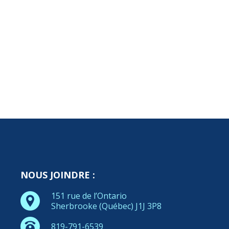
NOUS JOINDRE :
151 rue de l’Ontario
Sherbrooke (Québec) J1J 3P8
819-791-6539