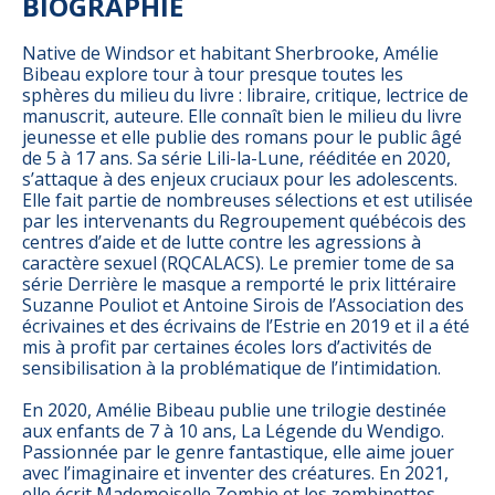
BIOGRAPHIE
Native de Windsor et habitant Sherbrooke, Amélie
Bibeau explore tour à tour presque toutes les
sphères du milieu du livre : libraire, critique, lectrice de
manuscrit, auteure. Elle connaît bien le milieu du livre
jeunesse et elle publie des romans pour le public âgé
de 5 à 17 ans. Sa série Lili-la-Lune, rééditée en 2020,
s’attaque à des enjeux cruciaux pour les adolescents.
Elle fait partie de nombreuses sélections et est utilisée
par les intervenants du Regroupement québécois des
centres d’aide et de lutte contre les agressions à
caractère sexuel (RQCALACS). Le premier tome de sa
série Derrière le masque a remporté le prix littéraire
Suzanne Pouliot et Antoine Sirois de l’Association des
écrivaines et des écrivains de l’Estrie en 2019 et il a été
mis à profit par certaines écoles lors d’activités de
sensibilisation à la problématique de l’intimidation.
En 2020, Amélie Bibeau publie une trilogie destinée
aux enfants de 7 à 10 ans, La Légende du Wendigo.
Passionnée par le genre fantastique, elle aime jouer
avec l’imaginaire et inventer des créatures. En 2021,
elle écrit Mademoiselle Zombie et les zombinettes,