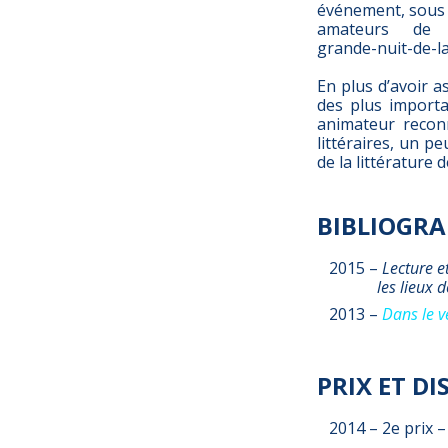
événement, sous 
amateurs de poé
grande-nuit-de-l
En plus d’avoir a
des plus importa
animateur recon
littéraires, un 
de la littérature d
BIBLIOGRA
2015 –
Lecture e
les lieux d
2013 –
Dans le v
PRIX ET D
2014 – 2e prix –