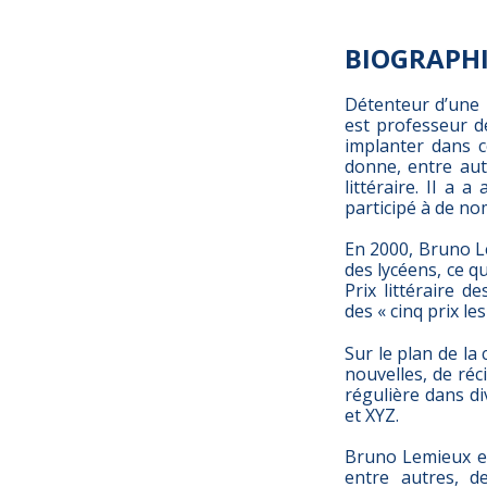
BIOGRAPH
Détenteur d’une 
est professeur d
implanter dans c
donne, entre autr
littéraire. Il a 
participé à de nom
En 2000, Bruno L
des lycéens, ce q
Prix littéraire d
des « cinq prix le
Sur le plan de la 
nouvelles, de réc
régulière dans di
et XYZ.
Bruno Lemieux es
entre autres, d