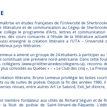
IE
maîtrise en études françaises de l’Université de Sherbroo
e littérature et de communication au Cégep de Sherbrooke.
e collège le programme d’Arts, lettres et communication 
es, des cours consacrés à l’étude de la littérature actuell
a aussi enseigné la création littéraire a l’UTA – Universit
breux jurys littéraires.
emieux a amené un groupe de 24 étudiants à participer au 
ui constituait une première nord-américaine. Dans cette foulé
es collégiens (www.prixlitterairedescollegiens.ca), reconnu
s plus convoités au Québec » – « Le Club des cinq », La Presse
création littéraire, Bruno Lemieux privilégie les textes courts
its ou de suites de poésie. Depuis la fin des années 1980, il
verses revues, entre autres Art Le Sabord, Exit, Jet d’encre
t membre fondateur aux côtés de Richard Séguin et de N
e la Nuit de poésie de Saint-Venant-de-Pâquette. L’édi