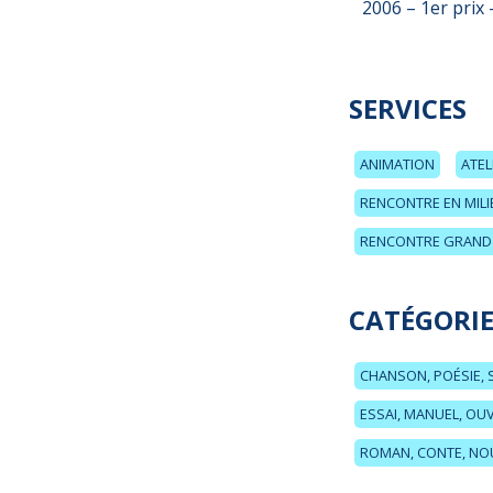
2006 – 1er prix
SERVICES
ANIMATION
ATEL
RENCONTRE EN MILI
RENCONTRE GRAND 
CATÉGORIE
CHANSON, POÉSIE, 
ESSAI, MANUEL, O
ROMAN, CONTE, NO