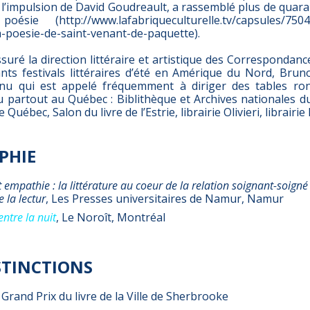
l’impulsion de David Goudreault, a rassemblé plus de quara
sie (http://www.lafabriqueculturelle.tv/capsules/7504/l
a-poesie-de-saint-venant-de-paquette).
ssuré la direction littéraire et artistique des Correspondanc
nts festivals littéraires d’été en Amérique du Nord, Bru
nu qui est appelé fréquemment à diriger des tables ron
peu partout au Québec : Biblithèque et Archives nationales 
e Québec, Salon du livre de l’Estrie, librairie Olivieri, librairie
PHIE
t empathie : la littérature au coeur de la relation soignant-soign
e la lectur
, Les Presses universitaires de Namur, Namur
entre la nuit
, Le Noroît, Montréal
ISTINCTIONS
 Grand Prix du livre de la Ville de Sherbrooke