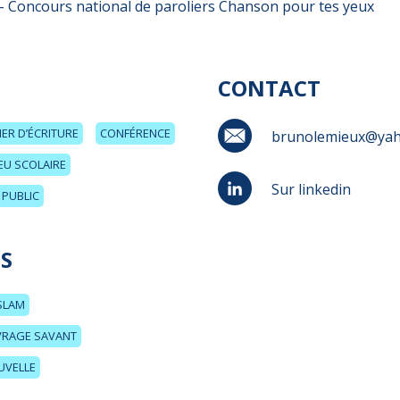
 – Concours national de paroliers Chanson pour tes yeux
CONTACT
IER D’ÉCRITURE
CONFÉRENCE
brunolemieux@yah
EU SCOLAIRE
Sur linkedin
PUBLIC
S
SLAM
UVRAGE SAVANT
UVELLE