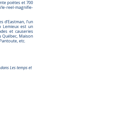
nte poètes et 700
e-reel-magnifie-
es d’Eastman, l’un
no Lemieux est un
des et causeries
du Québec, Maison
 Pantoute, etc.
é dans Les temps et