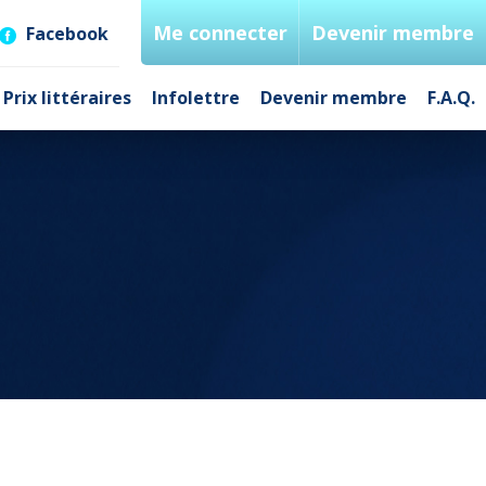
Me connecter
Devenir membre
Facebook
Prix littéraires
Infolettre
Devenir membre
F.A.Q.