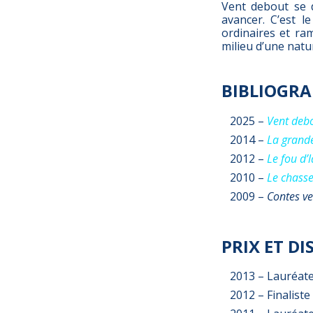
Vent debout se d
avancer. C’est l
ordinaires et ra
milieu d’une nat
BIBLIOGRA
2025 –
Vent deb
2014 –
La grande
2012 –
Le fou d’
2010 –
Le chass
2009 –
Contes ve
PRIX ET D
2013 – Lauréate
2012 – Finalist