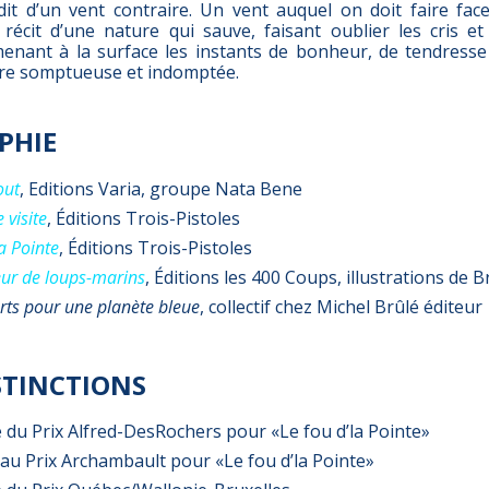
it d’un vent contraire. Un vent auquel on doit faire fa
e récit d’une nature qui sauve, faisant oublier les cris e
menant à la surface les instants de bonheur, de tendresse 
ure somptueuse et indomptée.
PHIE
out
, Editions Varia, groupe Nata Bene
 visite
, Éditions Trois-Pistoles
la Pointe
, Éditions Trois-Pistoles
eur de loups-marins
, Éditions les 400 Coups, illustrations de 
rts pour une planète bleue
, collectif chez Michel Brûlé éditeur
ISTINCTIONS
 du Prix Alfred-DesRochers pour «Le fou d’la Pointe»
e au Prix Archambault pour «Le fou d’la Pointe»