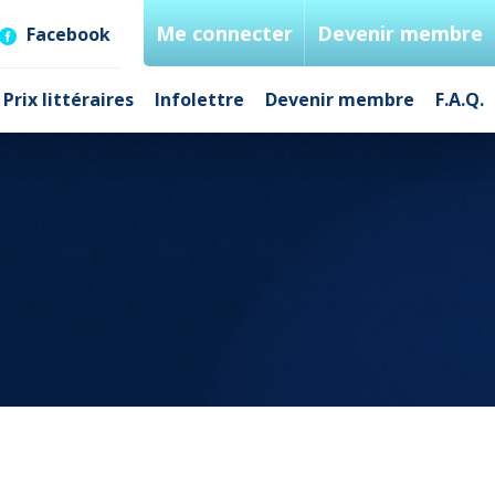
Me connecter
Devenir membre
Facebook
Prix littéraires
Infolettre
Devenir membre
F.A.Q.