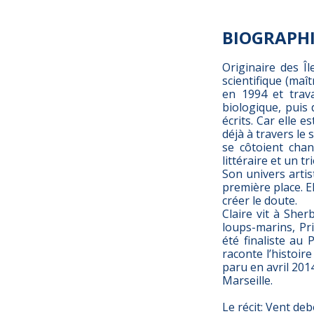
BIOGRAPH
Originaire des Î
scientifique (ma
en 1994 et trav
biologique, puis 
écrits. Car elle e
déjà à travers le
se côtoient chan
littéraire et un tri
Son univers artis
première place. El
créer le doute.
Claire vit à Sher
loups-marins, Pr
été finaliste au 
raconte l’histoir
paru en avril 2014
Marseille.
Le récit: Vent deb