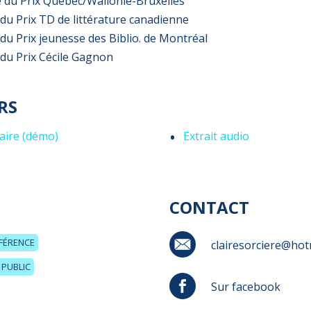
 du Prix Québec/Wallonie-Bruxelles
 du Prix TD de littérature canadienne
 du Prix jeunesse des Biblio. de Montréal
 du Prix Cécile Gagnon
RS
raire (démo)
Extrait audio
CONTACT
FÉRENCE
clairesorciere@hot
PUBLIC
Sur facebook