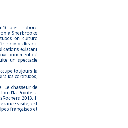
à 16 ans. D’abord
agon à Sherbrooke
tudes en culture
ils soient dits ou
blications existant
l’environnement où
uite un spectacle
occupe toujours la
ers les certitudes,
re, Le chasseur de
ou d’la Pointe, a
esRochers 2013. Il
grande visite, est
Alpes françaises et