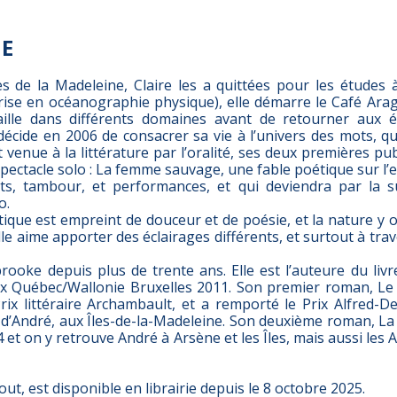
IE
les de la Madeleine, Claire les a quittées pour les études 
îtrise en océanographie physique), elle démarre le Café Ar
aille dans différents domaines avant de retourner aux é
décide en 2006 de consacrer sa vie à l’univers des mots, qu’
st venue à la littérature par l’oralité, ses deux premières pu
 spectacle solo : La femme sauvage, une fable poétique sur 
ts, tambour, et performances, et qui deviendra par la s
o.
tique est empreint de douceur et de poésie, et la nature y 
le aime apporter des éclairages différents, et surtout à trav
brooke depuis plus de trente ans. Elle est l’auteure du liv
ix Québec/Wallonie Bruxelles 2011. Son premier roman, Le f
Prix littéraire Archambault, et a remporté le Prix Alfred-D
e d’André, aux Îles-de-la-Madeleine. Son deuxième roman, La 
 et on y retrouve André à Arsène et les Îles, mais aussi les 
out, est disponible en librairie depuis le 8 octobre 2025.