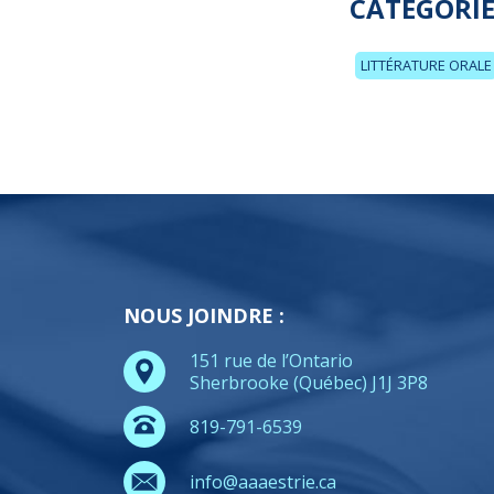
CATÉGORIE
LITTÉRATURE ORALE
NOUS JOINDRE :
151 rue de l’Ontario
Sherbrooke (Québec) J1J 3P8
819-791-6539
info@aaaestrie.ca