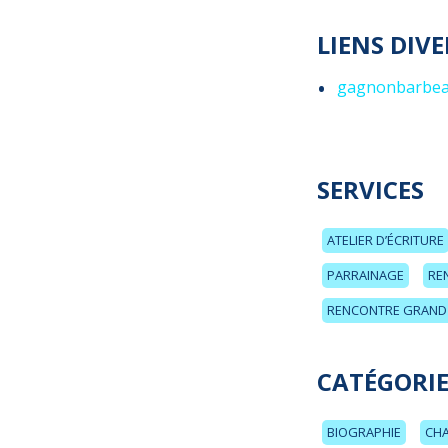
LIENS DIVE
gagnonbarbea
SERVICES
ATELIER D’ÉCRITURE
PARRAINAGE
RE
RENCONTRE GRAND 
CATÉGORIE
BIOGRAPHIE
CHA