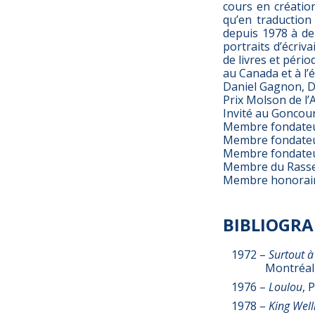
cours en création
qu’en traduction 
depuis 1978 à de 
portraits d’écriv
de livres et péri
au Canada et à l’
Daniel Gagnon, D.
Prix Molson de l’
Invité au Goncour
Membre fondateur
Membre fondateur
Membre fondateur 
Membre du Rassem
Membre honoraire
BIBLIOGRA
1972 –
Surtout à
Montréal
1976 –
Loulou
, 
1978 –
King Well