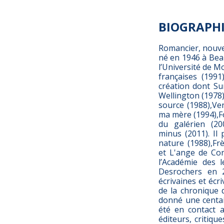
BIOGRAPH
Romancier, nouvel
né en 1946 à Bea
l’Université de M
françaises (1991
création dont Su
Wellington (1978)
source (1988),Ven
ma mère (1994),Fo
du galérien (2
minus (2011). Il
nature (1988),Fr
et L'ange de Cor
l’Académie des l
Desrochers en 
écrivaines et écr
de la chronique 
donné une centai
été en contact a
éditeurs, critiqu