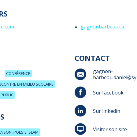
RS
u.com
gagnonbarbeau.ca
CONTACT
gagnon-
CONFÉRENCE
barbeau.daniel@sy
NCONTRE EN MILIEU SCOLAIRE
Sur facebook
PUBLIC
Sur linkedin
S
Visiter son site
NSON, POÉSIE, SLAM