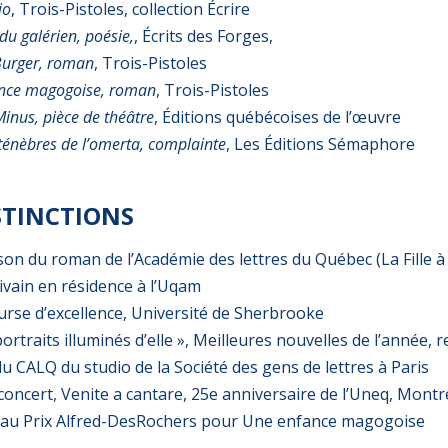
io
, Trois-Pistoles, collection Écrire
du galérien, poésie,
, Écrits des Forges,
urger, roman
, Trois-Pistoles
nce magogoise, roman
, Trois-Pistoles
inus, pièce de théâtre
, Éditions québécoises de l’œuvre
ténèbres de l’omerta, complainte
, Les Éditions Sémaphore
ISTINCTIONS
son du roman de l’Académie des lettres du Québec (La Fille à
ivain en résidence à l’Uqam
rse d’excellence, Université de Sherbrooke
portraits illuminés d’elle », Meilleures nouvelles de l’année, 
u CALQ du studio de la Société des gens de lettres à Paris
concert, Venite a cantare, 25e anniversaire de l’Uneq, Montr
e au Prix Alfred-DesRochers pour Une enfance magogoise