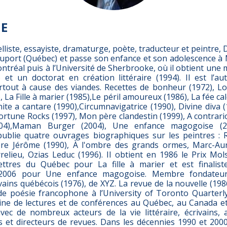
IE
liste, essayiste, dramaturge, poète, traducteur et peintre,
uport (Québec) et passe son enfance et son adolescence à M
ontréal puis à l’Université de Sherbrooke, où il obtient une 
) et un doctorat en création littéraire (1994). Il est l’a
rtout à cause des viandes. Recettes de bonheur (1972), Lo
, La Fille à marier (1985),Le péril amoureux (1986), La fée ca
ite a cantare (1990),Circumnavigatrice (1990), Divine diva
rtune Rocks (1997), Mon père clandestin (1999), A contrari
004),Maman Burger (2004), Une enfance magogoise (2
 publie quatre ouvrages biographiques sur les peintres : 
ère Jérôme (1990), À l'ombre des grands ormes, Marc-Aur
relieu, Ozias Leduc (1996). Il obtient en 1986 le Prix M
ettres du Québec pour La fille à marier et est finalist
2006 pour Une enfance magogoise. Membre fondateur
ivains québécois (1976), de XYZ. La revue de la nouvelle (19
de poésie francophone à l’University of Toronto Quarterly 
ne de lectures et de conférences au Québec, au Canada et 
vec de nombreux acteurs de la vie littéraire, écrivains, ag
es et directeurs de revues. Dans les décennies 1990 et 2000