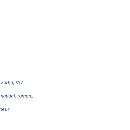
 Fortin
, XYZ
rnation), roman,
,
iteur