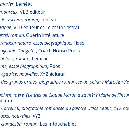
à marier
, Leméac
 amoureux
, VLB éditeur
 le Docteur, roman
, Leméac
lcinée
, VLB éditeur et Le castor astral
rce!, roman
, Guérin littérature
grandeur nature, essai biographique
, Fides
iageable Daughter
, Coach House Press
cantare, roman
, Leméac
ôme, essai biographique
, Fides
igatrice, nouvelles
, XYZ éditeur
 des grands ormes, biographie romancée du peintre Marc-Aurèle
i ma mère, (Lettres de Claude Martin à sa mère Marie de l’Inca
diteur
 Correlieu, biographie romancée du peintre Ozias Leduc
, XYZ éd
ocks, nouvelles
, XYZ
 clandestin, roman
, Les Intouchables