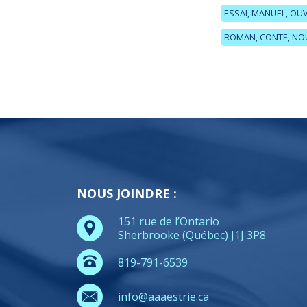
ESSAI, MANUEL, O
ROMAN, CONTE, NO
NOUS JOINDRE :
151 rue de l’Ontario
Sherbrooke (Québec) J1J 3P8
819-791-6539
info@aaaestrie.ca