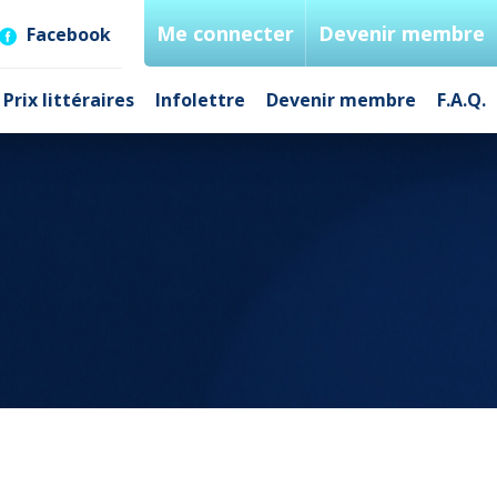
Me connecter
Devenir membre
Facebook
Prix littéraires
Infolettre
Devenir membre
F.A.Q.