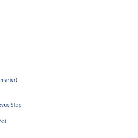
 marier)
revue Stop
éal