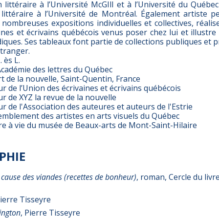
 littéraire à l’Université McGIll et à l’Université du Québe
littéraire à l’Université de Montréal. Également artiste pei
nombreuses expositions individuelles et collectives, réali
aines et écrivains québécois venus poser chez lui et illustr
odiques. Ses tableaux font partie de collections publiques et 
étranger.
 ès L.
Académie des lettres du Québec
t de la nouvelle, Saint-Quentin, France
 de l’Union des écrivaines et écrivains québécois
 de XYZ la revue de la nouvelle
de l'Association des auteures et auteurs de l'Estrie
blement des artistes en arts visuels du Québec
 à vie du musée de Beaux-arts de Mont-Saint-Hilaire
PHIE
 cause des viandes (recettes de bonheur)
, roman, Cercle du livr
Pierre Tisseyre
ington
, Pierre Tisseyre