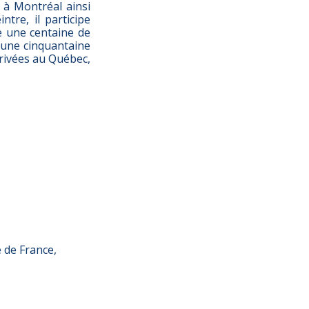
c à Montréal ainsi
ntre, il participe
se une centaine de
e une cinquantaine
privées au Québec,
e de France,