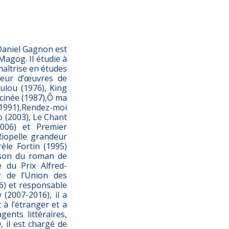
 Daniel Gagnon est
agog. Il étudie à
maîtrise en études
uteur d’œuvres de
ulou (1976), King
lcinée (1987),Ô ma
 (1991),Rendez-moi
o (2003), Le Chant
006) et Premier
Riopelle grandeur
èle Fortin (1995)
olson du roman de
e du Prix Alfred-
 de l’Union des
86) et responsable
(2007-2016), il a
à l’étranger et a
ents littéraires,
, il est chargé de