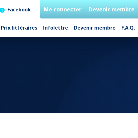
Me connecter
Devenir membre
Facebook
Prix littéraires
Infolettre
Devenir membre
F.A.Q.