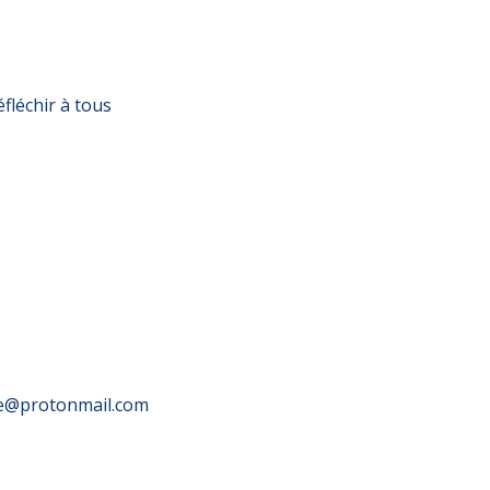
fléchir à tous
de@protonmail.com