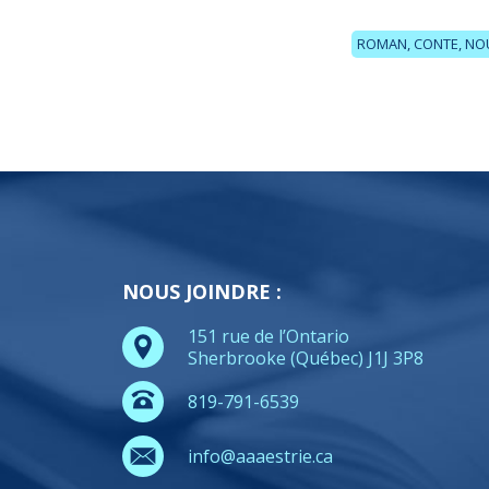
ROMAN, CONTE, NO
NOUS JOINDRE :
151 rue de l’Ontario
Sherbrooke (Québec) J1J 3P8
819-791-6539
info@aaaestrie.ca