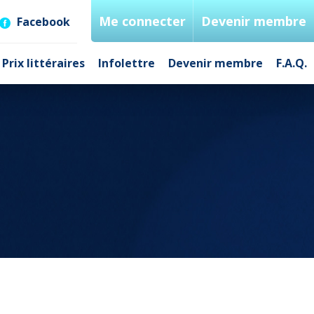
Me connecter
Devenir membre
Facebook
Prix littéraires
Infolettre
Devenir membre
F.A.Q.