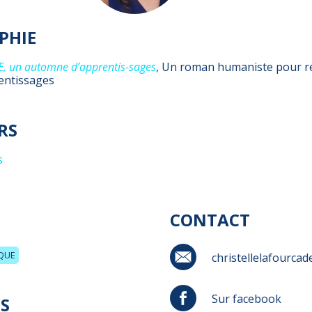
PHIE
, un automne d’apprentis-sages
, Un roman humaniste pour ré
entissages
RS
s
CONTACT
IQUE
christellelafourca
Sur facebook
S