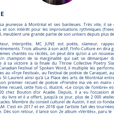
IE
 jeunesse à Montréal et ses banlieues. Très vite, il s
 et son intérêt pour les improvisations rythmiques (freesty
, meublent une grande partie de son univers depuis plus de
teur, interprête, MC JUNE est poète, slameur, rappe
énements. Trois albums à son actif, l’Info-Culture en dira g
èmes chantés ou récités, on peut dire qu’on a un nouvea
 Un champion de la marginalité qui sait se démarquer 
te à sa victoire à la finale du Throw Collective Poetry S
Canadian Festival of Spoken Word, il multiplie les perform
es au «Frye Festival», au Festival de poésie de Caraquet, au
 St-Laurent ainsi qu’à La Place des arts de Montréal entre
son premier recueil de poésie «Prendre ma vie en main» 
ème recueil, cette fois-ci, illustré, «Le corps de l’ombre» es
 chez Bouton d’or Acadie. Depuis, il a eu l’occasion d
u livre et il a offert, jusqu’à ce jour, plus de 2 000 ateli
acles. Membre du conseil culturel de Austin, il est co-fond
 C’est en 2017 et en 2018 que l’artiste fait des tournées
. Dès son retour, il lance son 2e album «Vérités», paru le 