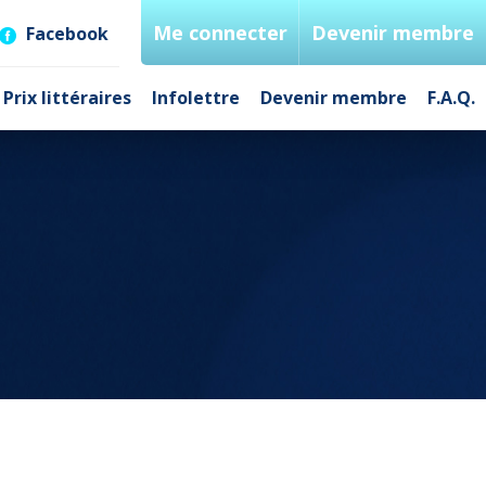
Me connecter
Devenir membre
Facebook
Prix littéraires
Infolettre
Devenir membre
F.A.Q.