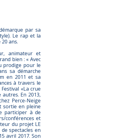
e démarque par sa
le). Le rap et la
 20 ans.
ur, animateur et
rand bien : « Avec
u prodige pour le
dans sa démarche
lam en 2011 et sa
ances à travers le
 Festival «La crue
 autres. En 2013,
chez Perce-Neige
t sortie en pleine
e participer à de
ers/conférences et
ateur du projet LE
 de spectacles en
15 avril 2017. Son