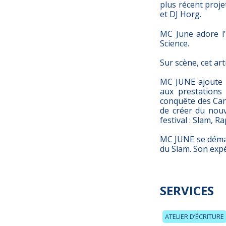
plus récent proje
et DJ Horg.
MC June adore l’
Science.
Sur scène, cet ar
MC JUNE ajoute u
aux prestations
conquête des Cant
de créer du nouv
festival : Slam, Ra
MC JUNE se démar
du Slam. Son expé
SERVICES
ATELIER D’ÉCRITURE