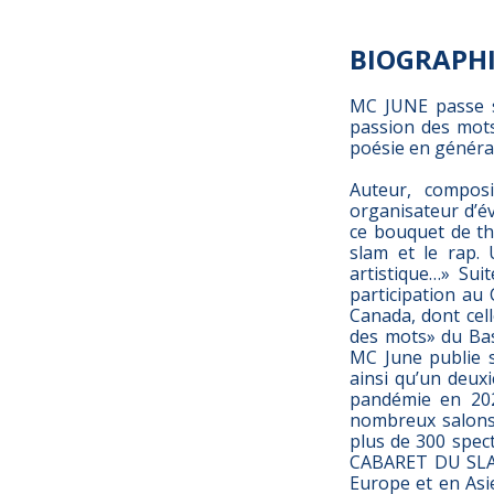
BIOGRAPH
MC JUNE passe sa
passion des mots
poésie en général
Auteur, composi
organisateur d’év
ce bouquet de th
slam et le rap.
artistique…» Sui
participation au 
Canada, dont cell
des mots» du Bas
MC June publie 
ainsi qu’un deuxi
pandémie en 2020
nombreux salons d
plus de 300 spect
CABARET DU SLAM.
Europe et en Asie