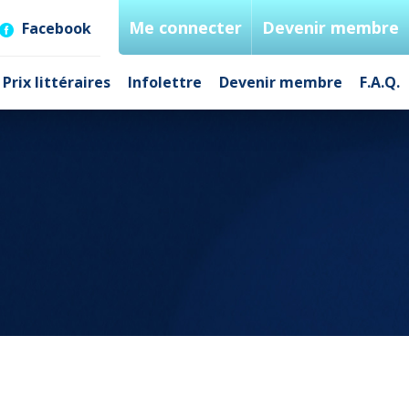
Me connecter
Devenir membre
Facebook
Prix littéraires
Infolettre
Devenir membre
F.A.Q.