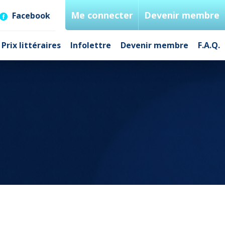
Me connecter
Devenir membre
Facebook
Prix littéraires
Infolettre
Devenir membre
F.A.Q.