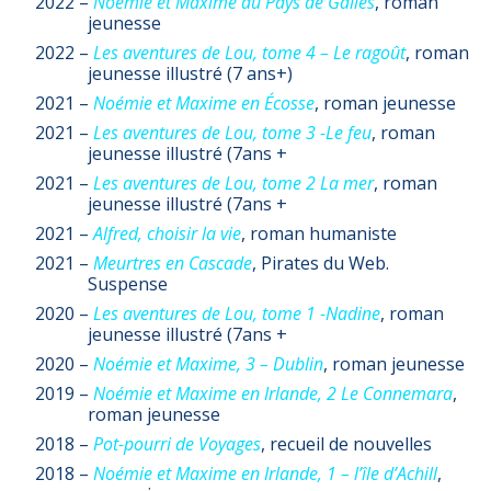
2022 –
Noémie et Maxime au Pays de Galles
, roman
jeunesse
2022 –
Les aventures de Lou, tome 4 – Le ragoût
, roman
jeunesse illustré (7 ans+)
2021 –
Noémie et Maxime en Écosse
, roman jeunesse
2021 –
Les aventures de Lou, tome 3 -Le feu
, roman
jeunesse illustré (7ans +
2021 –
Les aventures de Lou, tome 2 La mer
, roman
jeunesse illustré (7ans +
2021 –
Alfred, choisir la vie
, roman humaniste
2021 –
Meurtres en Cascade
, Pirates du Web.
Suspense
2020 –
Les aventures de Lou, tome 1 -Nadine
, roman
jeunesse illustré (7ans +
2020 –
Noémie et Maxime, 3 – Dublin
, roman jeunesse
2019 –
Noémie et Maxime en Irlande, 2 Le Connemara
,
roman jeunesse
2018 –
Pot-pourri de Voyages
, recueil de nouvelles
2018 –
Noémie et Maxime en Irlande, 1 – l’île d’Achill
,