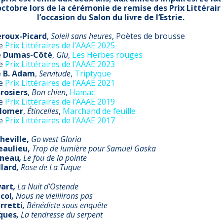
octobre lors de la cérémonie de remise des Prix Littérair
l’occasion du Salon du livre de l’Estrie.
eroux-Picard
,
Soleil sans heures
, Poètes de brousse
ge
Prix Littéraires de l’AAAE 2025
 Dumas-Côté
,
Glu
,
Les Herbes rouges
ge
Prix Littéraires de l’AAAE 2023
e B. Adam
,
Servitude
,
Triptyque
ge
Prix Littéraires de l’AAAE 2021
rosiers
,
Bon chien
,
Hamac
ge
Prix Littéraires de l’AAAE 2019
Plomer
,
Étincelles
,
Marchand de feuille
ge
Prix Littéraires de l’AAAE 2017
heville,
Go west Gloria
eaulieu,
Trop de lumière pour Samuel Gaska
gneau
,
Le fou de la pointe
llard
,
Rose de La Tuque
yart
,
La Nuit d’Ostende
icol
,
Nous ne vieillirons pas
rretti
,
Bénédicte sous enquête
ques
,
La tendresse du serpent