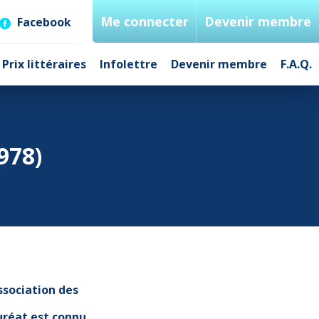
Me connecter
Devenir membre
Facebook
Prix littéraires
Infolettre
Devenir membre
F.A.Q.
978)
ssociation des
auréat est connu