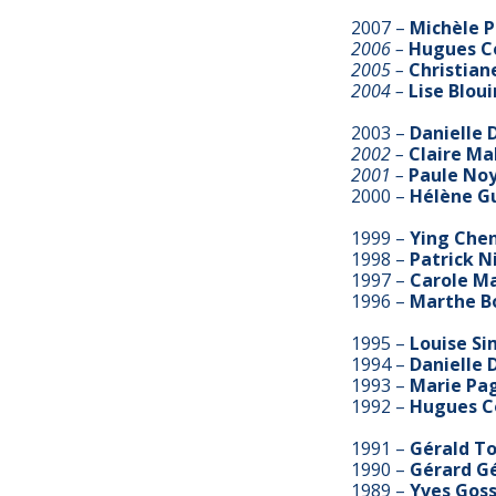
2007 –
Michèle
P
2006 –
Hugues
C
2005 –
Christian
2004 –
Lise
Bloui
2003 –
Danielle
2002 –
Claire
Mal
2001 –
Paule
Noy
2000 –
Hélène
G
1999 –
Ying Chen
1998 –
Patrick Ni
1997 –
Carole M
1996 –
Marthe Bo
1995 –
Louise S
1994 –
Danielle 
1993 –
Marie Pa
1992 –
Hugues C
1991 –
Gérald T
1990 –
Gérard Gé
1989 –
Yves Goss