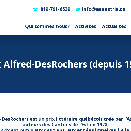
819-791-6539
info@aaaestrie.ca
Qui sommes-nous?
Activités
Actualités
x Alfred-DesRochers (depuis 1
d-DesRochers est un prix littéraire québécois créé par l’A
auteurs des Cantons de l’Est en 1978.
 prix est remis aux deux ans, aux années impaires. Le l