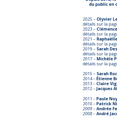
du public en 
2025 –
Olyvier L
détails sur la pa
2023 –
Clémence
détails sur la pa
2021 –
Raphaëll
détails sur la pa
2019 –
Sarah Des
détails sur la pa
2017 –
Michèle 
détails sur la pa
2015 –
Sarah Roc
2014
–
Étienne B
2013
–
Claire Vi
2012
–
Jacques A
2011
–
Paule No
2010
–
Patrick N
2009 –
Andrée
Fe
2008 –
André
Jac