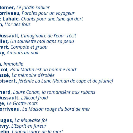
lomer
,
Le jardin sablier
orriveau
,
Paroles pour un voyageur
e Lahaie
,
Chants pour une lune qui dort
n
,
L’or des fous
Dussault
,
L’imaginaire de l’eau : récit
let
,
Un squelette mal dans sa peau
art
,
Compote et gruau
uy,
Amours au noir
,
Immobile
col,
Paul Martin est un homme mort
assé,
La mémoire dérobée
isvert,
Jérémie La Lune (Roman de cape et de plume)
imard,
Laure Conan, la romancière aux rubans
Dussault,
L’Alcool froid
ge,
Le Gratte-mots
orriveau,
La Maison rouge du bord de mer
ougas,
La Mauvaise foi
vry,
L’Esprit en fureur
elin,
Connaissance de la mort