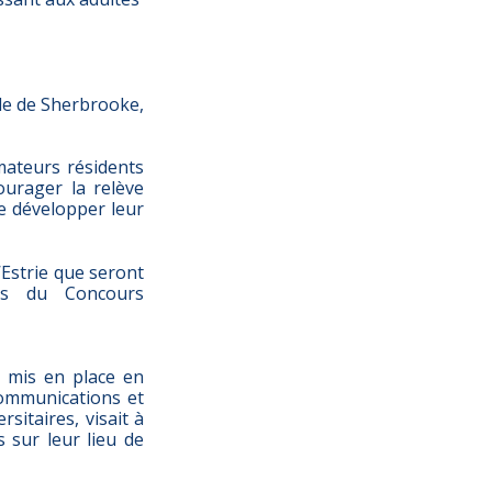
lle de Sherbrooke,
mateurs résidents
ourager la relève
de développer leur
’Estrie que seront
tes du Concours
l mis en place en
Communications et
sitaires, visait à
 sur leur lieu de