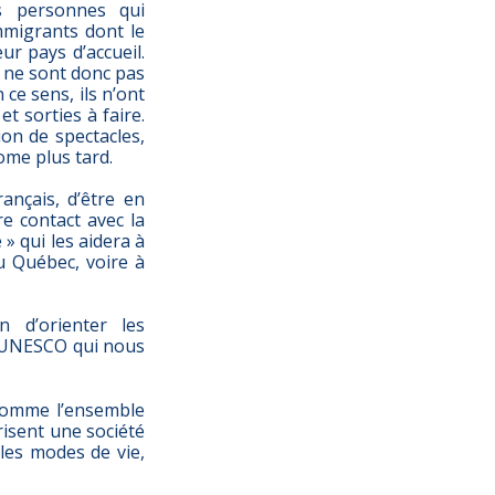
es personnes qui
mmigrants dont le
ur pays d’accueil.
ls ne sont donc pas
 ce sens, ils n’ont
t sorties à faire.
ion de spectacles,
ome plus tard.
ançais, d’être en
e contact avec la
e » qui les aidera à
au Québec, voire à
n d’orienter les
l’UNESCO qui nous
 comme l’ensemble
térisent une société
 les modes de vie,