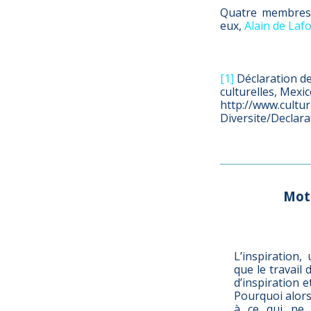
Quatre membres d
eux,
Alain de Laf
[1]
Déclaration de
culturelles, Mexic
http://www.cultur
Diversite/Declar
Mot
L’inspiration,
que le travail 
d’inspiration e
Pourquoi alor
à ce qui ne 