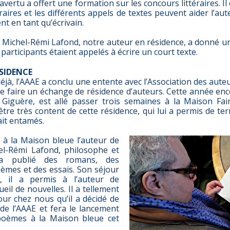
vertu a offert une formation sur les concours littéraires. Il
éraires et les différents appels de textes peuvent aider l’a
t en tant qu’écrivain.
et, Michel-Rémi Lafond, notre auteur en résidence, a donné un
s participants étaient appelés à écrire un court texte.
ÉSIDENCE
 déjà, l’AAAE a conclu une entente avec l’Association des aute
de faire un échange de résidence d’auteurs. Cette année en
as Giguère, est allé passer trois semaines à la Maison Fai
être très content de cette résidence, qui lui a permis de te
vait entamés.
à la Maison bleue l’auteur de
el-Rémi Lafond, philosophe et
 a publié des romans, des
oèmes et des essais. Son séjour
, il a permis à l’auteur de
eil de nouvelles. Il a tellement
our chez nous qu’il a décidé de
e l’AAAE et fera le lancement
 poèmes à la Maison bleue cet