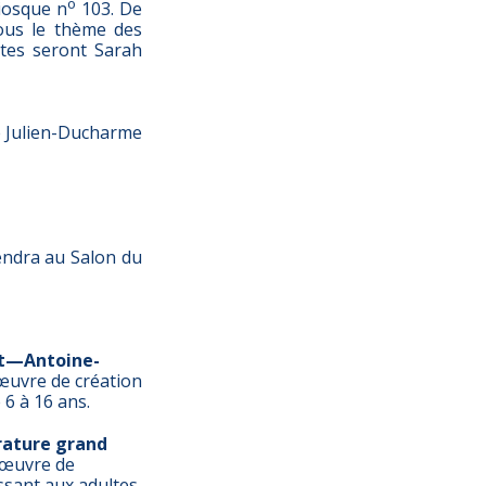
o
iosque n
103. De
ous le thème des
tes seront Sarah
re Julien-Ducharme
iendra au Salon du
t
—
Antoine-
uvre de création
 6 à 16 ans.
érature grand
œuvre de
essant aux adultes