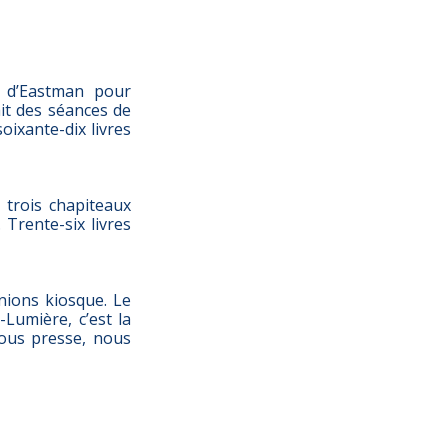
s d’Eastman pour
ait des séances de
oixante-dix livres
trois chapiteaux
 Trente-six livres
nions kiosque. Le
Lumière, c’est la
sous presse, nous