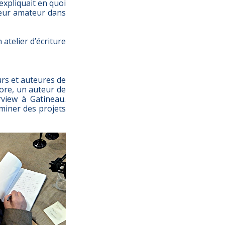
 expliquait en quoi
uteur amateur dans
 atelier d’écriture
urs et auteures de
core, un auteur de
rview à Gatineau.
rminer des projets