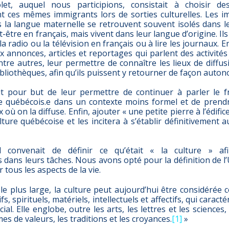
et, auquel nous participions, consistait à choisir d
 ces mêmes immigrants lors de sorties culturelles. Les i
s la langue maternelle se retrouvent souvent isolés dans le
ut-être en français, mais vivent dans leur langue d’origine. I
a radio ou la télévision en français ou à lire les journaux. En
 annonces, articles et reportages qui parlent des activités e
ntre autres, leur permettre de connaître les lieux de diffus
ibliothèques, afin qu’ils puissent y retourner de façon auton
t pour but de leur permettre de continuer à parler le fr
.e québécois.e dans un contexte moins formel et de prendr
x où on la diffuse. Enfin, ajouter « une petite pierre à l’édific
ulture québécoise et les incitera à s’établir définitivement 
l convenait de définir ce qu’était « la culture » afi
dans leurs tâches. Nous avons opté pour la définition de 
 tous les aspects de la vie.
le plus large, la culture peut aujourd’hui être considérée
ifs, spirituels, matériels, intellectuels et affectifs, qui carac
al. Elle englobe, outre les arts, les lettres et les sciences,
èmes de valeurs, les traditions et les croyances.
[1]
»