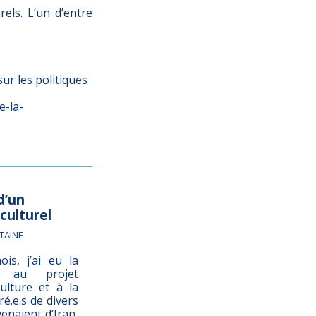
els. L’un d’entre
ur les politiques
e-la-
d’un
culturel
TAINE
is, j’ai eu la
r au projet
ulture et à la
é.e.s de divers
enaient d’Iran,