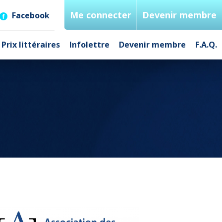
Me connecter
Devenir membre
Facebook
Prix littéraires
Infolettre
Devenir membre
F.A.Q.