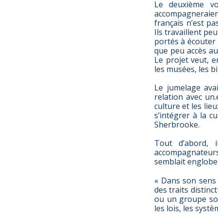
Le deuxième vol
accompagneraient
français n’est pa
Ils travaillent pe
portés à écouter l
que peu accès aux
Le projet veut, e
les musées, les b
Le jumelage avai
relation avec un
culture et les lieu
s’intégrer à la c
Sherbrooke.
Tout d’abord, i
accompagnateurs 
semblait englober
« Dans son sens 
des traits distinct
ou un groupe soci
les lois, les syst