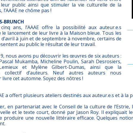
 leur public ainsi que stimuler la vie culturelle de la
s, l’AAAE ne chôme pas !
TS-BRUNCH
inq ans, l’AAAE offre la possibilité aux auteur.e.s
le lancement de leur livre à la Maison bleue. Tous les
d’avril à juin et de septembre à novembre, certains de
ntent au public le résultat de leur travail.
9, nous avons pu découvrir les œuvres de six auteurs :
Pascal Mukamba, Micheline Poulin, Sarah Desrosiers,
f-Lemieux et Mylène Gilbert-Dumas, ainsi que la
n collectif d’auteurs. Neuf autres auteurs nous
 livre cet automne. Soyez des nôtres !
E a offert plusieurs ateliers destinés aux auteur.e.s et à la 
r, en partenariat avec le Conseil de la culture de l’Estrie, 
velle et le texte court, donné par Jason Roy. Il expliquait l
e produire une nouvelle littéraire efficace. Quelques notio
nt.