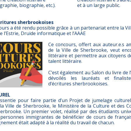
graphie, biographie, etc.).
et à un large public.
critures sherbrookoises
rs a été rendu possible grâce à un partenariat entre la Vi
de l’Estrie, Druide informatique et l’AAAE
Ce concours, offert aux auteur.e.s a
de la Ville de Sherbrooke, veut enc
littéraire et permettre aux citoyens 
talent littéraire.
C’est également au Salon du livre de l
dévoilés les lauréats et finalis
d’écritures sherbrookoises.
UREL
ssentie pour faire partie d’un Projet de jumelage culture
 la Ville de Sherbrooke, le Ministère de la Culture et des 
herbrooke. Un premier volet, réalisé par des étudiants univer
personnes immigrantes de bénéficier de cours de français
gnement était adapté à la réalité du travail de chacun.