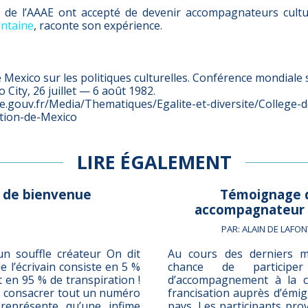
e l’AAAE ont accepté de devenir accompagnateurs cultur
ontaine
, raconte son expérience.
 Mexico sur les politiques culturelles. Conférence mondiale s
o City, 26 juillet — 6 août 1982.
e.gouv.fr/Media/Thematiques/Egalite-et-diversite/College-d
ation-de-Mexico
LIRE ÉGALEMENT
 de bienvenue
Témoignage 
accompagnateur 
PAR: ALAIN DE LAFON
 un souffle créateur On dit
Au cours des derniers mo
de l’écrivain consiste en 5 %
chance de participe
t en 95 % de transpiration !
d’accompagnement à la c
s consacrer tout un numéro
francisation auprès d’émigr
représente qu’une infime
pays. Les participants prov