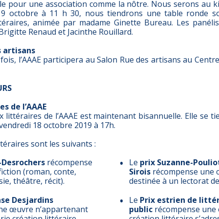
e pour une association comme la nôtre. Nous serons au k
 19 octobre à 11 h 30, nous tiendrons une table ronde s
téraires, animée par madame Ginette Bureau. Les panélis
igitte Renaud et Jacinthe Rouillard.
 artisans
fois, l’AAAE participera au Salon Rue des artisans au Cent
URS
res de l’AAAE
x littéraires de l’AAAE est maintenant bisannuelle. Elle se t
le vendredi 18 octobre 2019 à 17h.
ttéraires sont les suivants :
d-Desrochers
récompense
Le
prix Suzanne-Poulio
iction (roman, conte,
Sirois
récompense une œ
ie, théâtre, récit).
destinée à un lectorat de
nse Desjardins
Le
Prix estrien de litt
ne œuvre n’appartenant
public
récompense une 
rie création littéraire
création littéraire s’adr