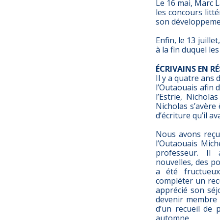
Le 16 mai, Marc La
les concours litt
son développemen
Enfin, le 13 juill
à la fin duquel le
ÉCRIVAINS EN R
Il y a quatre ans
l’Outaouais afin 
l’Estrie, Nichol
Nicholas s’avère 
d’écriture qu’il a
Nous avons reçu 
l’Outaouais Mich
professeur. Il
nouvelles, des p
a été fructueux
compléter un recu
apprécié son séj
devenir membre d
d’un recueil de
automne.