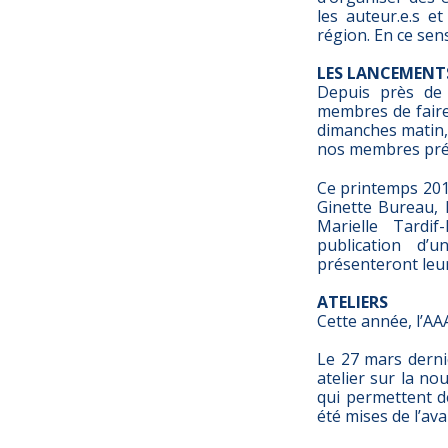
les auteur.e.s et
région. En ce sen
LES LANCEMEN
Depuis près de c
membres de faire 
dimanches matin, 
nos membres prése
Ce printemps 201
Ginette Bureau, 
Marielle Tardi
publication d’u
présenteront leur
ATELIERS
Cette année, l’AAA
Le 27 mars dernie
atelier sur la nou
qui permettent d
été mises de l’ava