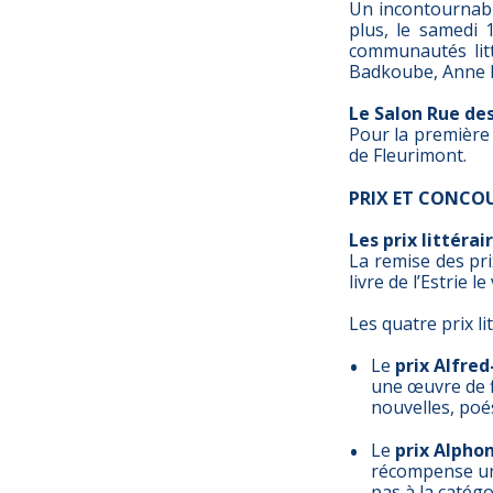
Un incontournabl
plus, le samedi
communautés lit
Badkoube, Anne Br
Le Salon Rue des
Pour la première 
de Fleurimont.
PRIX ET CONCO
Les prix littérai
La remise des pri
livre de l’Estrie 
Les quatre prix li
Le
prix Alfre
une œuvre de f
nouvelles, poés
Le
prix Alpho
récompense u
pas à la catégo