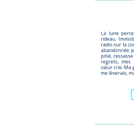
La lune perce
rideau. Immobi
radio sur la co
abandonnée pa
pitié, ressass
regrets, mes 
cœur crie. Ma 
me lèverais, ma