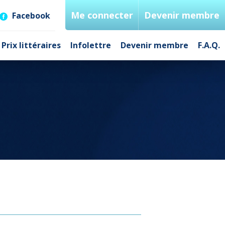
Me connecter
Devenir membre
Facebook
Prix littéraires
Infolettre
Devenir membre
F.A.Q.