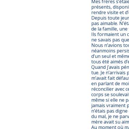
Mes frères s’étai
présents, disponib
rendre visite et d
Depuis toute jeune
pas aimable. N’éta
de la famille, une
Ils formaient un c
ne savais pas que
Nous n’avions to
néanmoins persist
d’un seul et même
tous été aimés d’e
Quand j’avais pén
tue. Je n’arrivais 
m’avait fait défa
en parlant de moi
réconcilier avec c
corps se souleva
même si elle ne pa
jamais vraiment p
n’étais pas digne
du mal, je ne par
mère avait su aim
Au moment où ma 