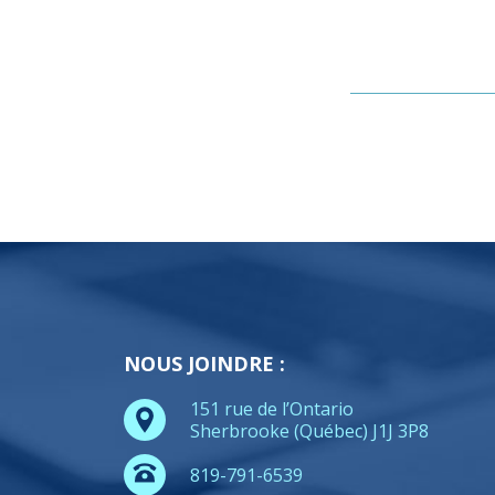
NOUS JOINDRE :
151 rue de l’Ontario
Sherbrooke (Québec) J1J 3P8
819-791-6539