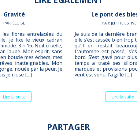
Gravité
Le pont des ble
PAR: ÉLOÏSE
PAR: JEPHTE ESTIV
 les fibres entrelacées du
Je suis de la dernière bran
le, je fixe le vieux cadran
elle s’est cassée bien trop 
mmode. 3 h 16. Nuit cruelle,
qu’il en restait beaucou
r l’aube. Mon esprit, sans
L’automne est passé, s’es
e en boucle mes échecs, mes
bord. S’est gavé pour plus
rêves inatteignables. Mon
temps a tracé ses sillon
gorge, nouée par la peur. Je
marques et provisions pou
is je n’ose […]
vent est venu, l’a giflé […]
Lire la suite
Lire la suite
PARTAGER