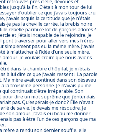
ent retrouvés près d’elle, dévoués et
les jusqu’à la fin. C’était à mon tour de lui
’essayer d’oublier ce que j’avais toujours cru.
, j’avais acquis la certitude que je n’étais
is-je pas la cheville carrée, la brebis noire
 fille rebelle parmi ce lot de garçons adorés ?
ercle et j’étais incapable de le rejoindre. Je
l pont traverser pour aller vers mes frères.
ut simplement pas eu la même mère. J’avais
é à m’attacher à l’idée d’une seule mère,
 amour. Je voulais croire que nous avions
lle.
étré dans la chambre d’hôpital, je m’étais
pas à lui dire ce que j’avais ressenti. La parole
ut. Ma mère avait continué dans son désaveu
 à la troisième personne. Je n’avais pu me
e qui continuait d’être irréparable. Son
it pour dire un mot suprême que j’entendais
rlait pas. Qu’espérais-je donc ? Elle n’avait
arlé de sa vie. Je devais me résoudre. Je
 de son amour. J’avais eu beau me donner
venais pas à être l’un de ces garçons que ma
er.
mère a rendu son dernier souffle, elle