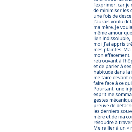
l’exprimer, car je
de minimiser les 
une fois de desce
J’aurais voulu d
ma mère. Je voulai
même amour que me
lien indissoluble,
moi. J’ai appris 
mes plaintes. Ma 
mon effacement. E
retrouvant à l’hôp
et de parler à se
habitude dans la f
me taire devant m
faire face à ce qu
Pourtant, une in
esprit me sommant
gestes mécanique
preuve de détach
les derniers souv
mère et de ma con
résoudre à traver
Me rallier à un « 