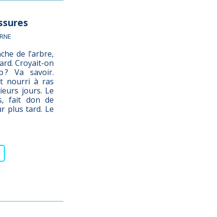
ssures
ERNE
che de l’arbre,
tard. Croyait-on
p ? Va savoir.
t nourri à ras
ieurs jours. Le
s, fait don de
r plus tard. Le