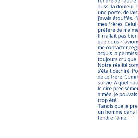
rendre de l’autre
aussi la douleur 
une porte, de lai
j’avais étouffés. 
mes frères. Celui 
préféré de ma mè
Il n’allait pas bi
que nous n’avions 
me contacter régul
acquis la permiss
toujours cru que j
Notre réalité co
s’était déchiré. P
de ce frère. Com
survie. À quel na
le dire précisémen
aimée, je pouvais
trop été.
Tandis que je pren
un homme dans la 
fendre l’âme.