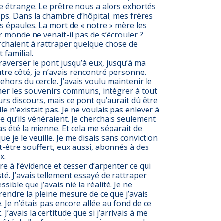
re étrange. Le prêtre nous a alors exhortés
ps. Dans la chambre d’hôpital, mes frères
es épaules. La mort de « notre » mère les
r monde ne venait-il pas de s’écrouler ?
rchaient à rattraper quelque chose de
familial.
 traverser le pont jusqu’à eux, jusqu’à ma
utre côté, je n’avais rencontré personne.
dehors du cercle. J’avais voulu maintenir le
mer les souvenirs communs, intégrer à tout
eurs discours, mais ce pont qu’aurait dû être
le n’existait pas. Je ne voulais pas enlever à
e qu’ils vénéraient. Je cherchais seulement
pas été la mienne. Et cela me séparait de
e je le veuille. Je me disais sans conviction
ut-être souffert, eux aussi, abonnés à des
x.
re à l’évidence et cesser d’arpenter ce qui
sté. J’avais tellement essayé de rattraper
sible que j’avais nié la réalité. Je ne
endre la pleine mesure de ce que j’avais
. Je n’étais pas encore allée au fond de ce
. J’avais la certitude que si j’arrivais à me