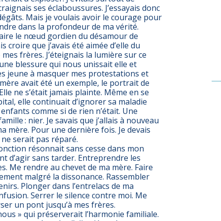
 craignais ses éclaboussures. J’essayais donc
dégâts. Mais je voulais avoir le courage pour
ndre dans la profondeur de ma vérité.
éfaire le nœud gordien du désamour de
s croire que j’avais été aimée d’elle du
s frères. J’éteignais la lumière sur ce
 une blessure qui nous unissait elle et
très jeune à masquer mes protestations et
mère avait été un exemple, le portrait de
lle ne s’était jamais plainte. Même en se
ital, elle continuait d’ignorer sa maladie
s enfants comme si de rien n’était. Une
amille : nier. Je savais que j’allais à nouveau
a mère. Pour une dernière fois. Je devais
i ne serait pas réparé.
jonction résonnait sans cesse dans mon
 d’agir sans tarder. Entreprendre les
s. Me rendre au chevet de ma mère. Faire
ement malgré la dissonance. Rassembler
enirs. Plonger dans l’entrelacs de ma
fusion. Serrer le silence contre moi. Me
ser un pont jusqu’à mes frères.
nous » qui préserverait l’harmonie familiale.