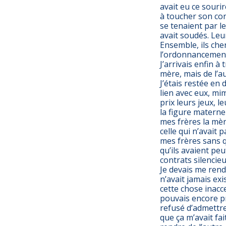
avait eu ce souri
à toucher son cor
se tenaient par l
avait soudés. Leu
Ensemble, ils che
l’ordonnancement 
J’arrivais enfin à
mère, mais de l’a
J’étais restée en 
lien avec eux, mi
prix leurs jeux, l
la figure maternel
mes frères la mèr
celle qui n’avait 
mes frères sans qu
qu’ils avaient pe
contrats silencieu
Je devais me rend
n’avait jamais exi
cette chose inacces
pouvais encore pr
refusé d’admettre
que ça m’avait fait