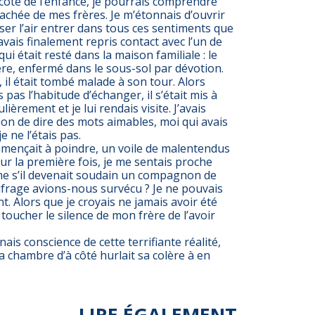
 côté de l’enfance, je pourrais comprendre
cachée de mes frères. Je m’étonnais d’ouvrir
sser l’air entrer dans tous ces sentiments que
J’avais finalement repris contact avec l’un de
qui était resté dans la maison familiale : le
re, enfermé dans le sous-sol par dévotion.
en, il était tombé malade à son tour. Alors
pas l’habitude d’échanger, il s’était mis à
ièrement et je lui rendais visite. J’avais
ion de dire des mots aimables, moi qui avais
e ne l’étais pas.
mmençait à poindre, un voile de malentendus
our la première fois, je me sentais proche
me s’il devenait soudain un compagnon de
ufrage avions-nous survécu ? Je ne pouvais
t. Alors que je croyais ne jamais avoir été
 toucher le silence de mon frère de l’avoir
ais conscience de cette terrifiante réalité,
chambre d’à côté hurlait sa colère à en
LIRE ÉGALEMENT