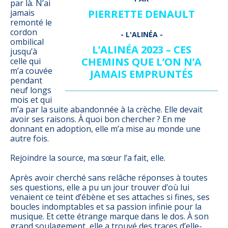
par là. N’ai
jamais
PIERRETTE DENAULT
remonté le
cordon
ombilical
L’ALINÉA 2023 – CES
jusqu’à
CHEMINS QUE L’ON N’A
celle qui
m’a couvée
JAMAIS EMPRUNTÉS
pendant
neuf longs
mois et qui
m’a par la suite abandonnée à la crèche. Elle devait
avoir ses raisons. À quoi bon chercher ? En me
donnant en adoption, elle m’a mise au monde une
autre fois.
Rejoindre la source, ma sœur l’a fait, elle.
Après avoir cherché sans relâche réponses à toutes
ses questions, elle a pu un jour trouver d’où lui
venaient ce teint d’ébène et ses attaches si fines, ses
boucles indomptables et sa passion infinie pour la
musique. Et cette étrange marque dans le dos. À son
grand soulagement, elle a trouvé des traces d’elle-