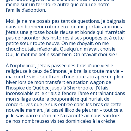
même sur un territoire autre que celui de notre
famille d’adoption.
Moi, je ne me posais pas tant de questions. Je baignais
dans un bonheur cotonneux, on me portait aux nues.
J’étais une grosse boule rieuse et blonde qui n’arrêtait
pas de raconter des histoires à ses poupées et à cette
petite sœur toute neuve. On me choyait, on me
chouchoutait, m’adorait. Quelqu’un m’avait choisie.
Oui, le mot me définissait bien. On m’avait choi-sie !
À l’orphelinat, j’étais passée des bras d’une vieille
religieuse à ceux de Simone. Je braillais toute ma vie –
ma courte vie – souffrant d’une otite attrapée en plein
hiver lors de mon transfert en station wagon de
l’hospice de Québec jusqu`à Sherbrooke. J’étais
inconsolable et je criais à fendre l’âme entraînant dans
mon sillage toute la pouponnière qui hurlait de
concert. Dès que je suis entrée dans les bras de cette
nouvelle maman, j’ai cessé illico de pleurer – tout cela,
je le sais parce qu’on me l’a raconté ad nauseam lors
de nos nombreuses visites dominicales à la crèche.