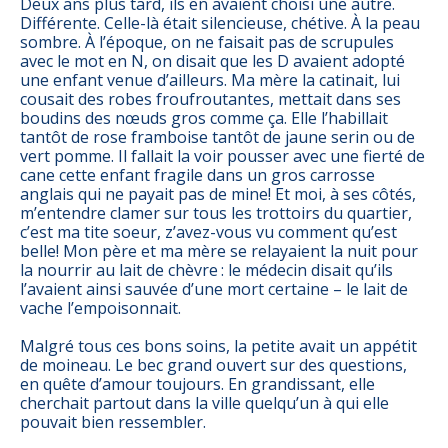
Deux ans plus tard, ils en avaient choisi une autre.
Différente. Celle-là était silencieuse, chétive. À la peau
sombre. À l’époque, on ne faisait pas de scrupules
avec le mot en N, on disait que les D avaient adopté
une enfant venue d’ailleurs. Ma mère la catinait, lui
cousait des robes froufroutantes, mettait dans ses
boudins des nœuds gros comme ça. Elle l’habillait
tantôt de rose framboise tantôt de jaune serin ou de
vert pomme. Il fallait la voir pousser avec une fierté de
cane cette enfant fragile dans un gros carrosse
anglais qui ne payait pas de mine! Et moi, à ses côtés,
m’entendre clamer sur tous les trottoirs du quartier,
c’est ma tite soeur, z’avez-vous vu comment qu’est
belle! Mon père et ma mère se relayaient la nuit pour
la nourrir au lait de chèvre : le médecin disait qu’ils
l’avaient ainsi sauvée d’une mort certaine – le lait de
vache l’empoisonnait.
Malgré tous ces bons soins, la petite avait un appétit
de moineau. Le bec grand ouvert sur des questions,
en quête d’amour toujours. En grandissant, elle
cherchait partout dans la ville quelqu’un à qui elle
pouvait bien ressembler.