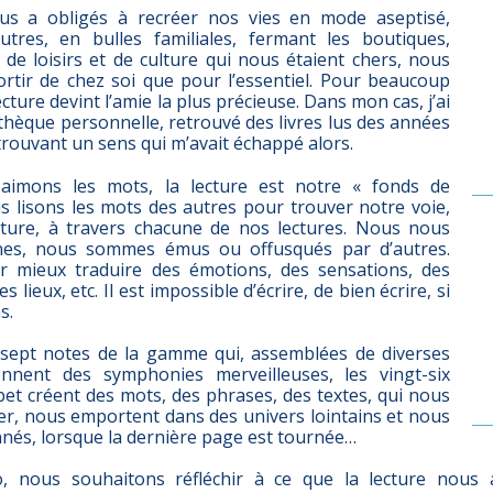
s a obligés à recréer nos vies en mode aseptisé,
utres, en bulles familiales, fermant les boutiques,
 de loisirs et de culture qui nous étaient chers, nous
ortir de chez soi que pour l’essentiel. Pour beaucoup
ecture devint l’amie la plus précieuse. Dans mon cas, j’ai
othèque personnelle, retrouvé des livres lus des années
rouvant un sens qui m’avait échappé alors.
aimons les mots, la lecture est notre « fonds de
 lisons les mots des autres pour trouver notre voie,
riture, à travers chacune de nos lectures. Nous nous
nes, nous sommes émus ou offusqués par d’autres.
r mieux traduire des émotions, des sensations, des
s lieux, etc. Il est impossible d’écrire, de bien écrire, si
s.
sept notes de la gamme qui, assemblées de diverses
nnent des symphonies merveilleuses, les vingt-six
abet créent des mots, des phrases, des textes, qui nous
rer, nous emportent dans des univers lointains et nous
nnés, lorsque la dernière page est tournée…
 nous souhaitons réfléchir à ce que la lecture nous 