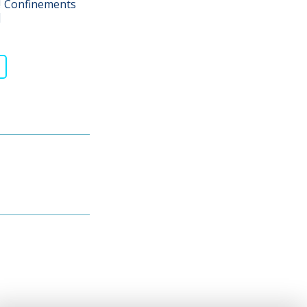
à ! Confinements
]