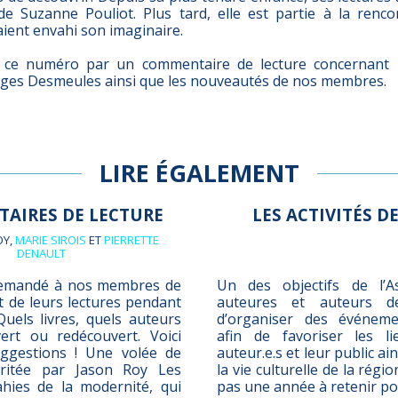
de Suzanne Pouliot. Plus tard, elle est partie à la renco
ient envahi son imaginaire.
ce numéro par un commentaire de lecture concernant l
ges Desmeules ainsi que les nouveautés de nos membres.
LIRE ÉGALEMENT
AIRES DE LECTURE
LES ACTIVITÉS DE
OY,
MARIE SIROIS
ET
PIERRETTE
DENAULT
emandé à nos membres de
Un des objectifs de l’A
t de leurs lectures pendant
auteures et auteurs de
uels livres, quels auteurs
d’organiser des événemen
vert ou redécouvert. Voici
afin de favoriser les l
ggestions ! Une volée de
auteur.e.s et leur public ai
ritée par Jason Roy Les
la vie culturelle de la régi
hies de la modernité, qui
pas une année à retenir p