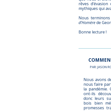
rêves d’évasion 
mythiques qui ava
Nous terminons 
d’Homère
de Geor
Bonne lecture !
COMMENT
PAR: JASON R
Nous avons d
nous faire par
la pandémie. Q
ont-ils décou
donc leurs su
bois bien mé
promesses tra