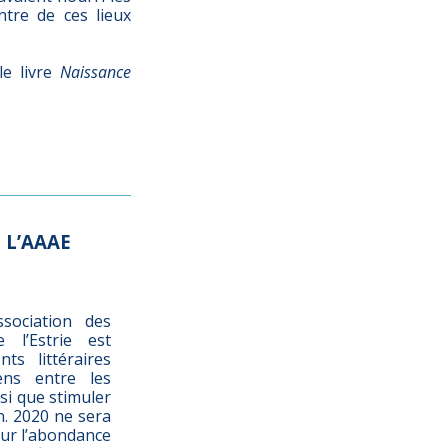
ntre de ces lieux
e livre
Naissance
 L’AAAE
ssociation des
 l’Estrie est
ts littéraires
iens entre les
nsi que stimuler
on. 2020 ne sera
our l’abondance