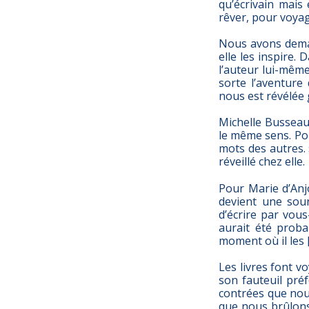
qu’écrivain mais
rêver, pour voyag
Nous avons deman
elle les inspire.
l’auteur lui-même
sorte l’aventur
nous est révélée g
Michelle Busseau
le même sens. Pou
mots des autres. 
réveillé chez elle.
Pour Marie d’Anjo
devient une sour
d’écrire par vou
aurait été probab
moment où il les [
Les livres font v
son fauteuil pré
contrées que nou
que nous brûlons 