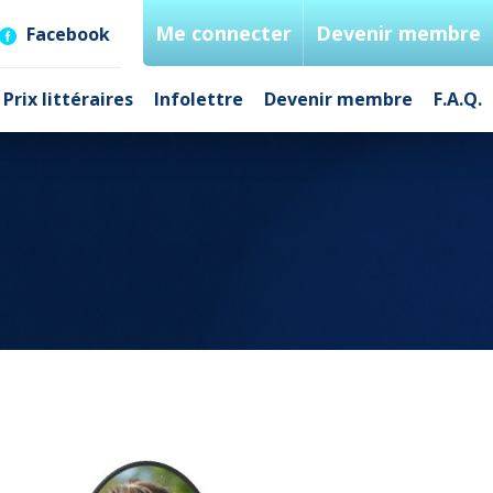
Me connecter
Devenir membre
Facebook
Prix littéraires
Infolettre
Devenir membre
F.A.Q.