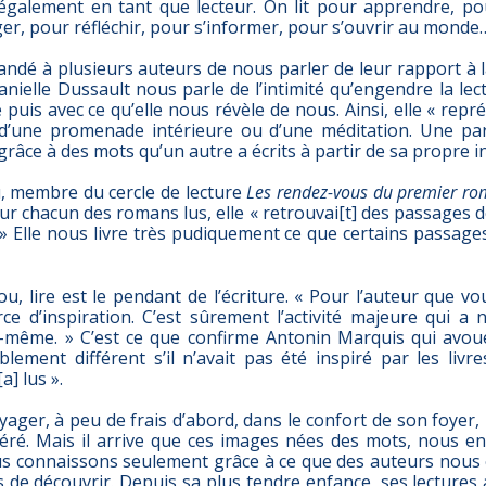
 également en tant que lecteur. On lit pour apprendre, po
er, pour réfléchir, pour s’informer, pour s’ouvrir au monde
dé à plusieurs auteurs de nous parler de leur rapport à la
 Danielle Dussault nous parle de l’intimité qu’engendre la lec
 puis avec ce qu’elle nous révèle de nous. Ainsi, elle « rep
e d’une promenade intérieure ou d’une méditation. Une p
râce à des mots qu’un autre a écrits à partir de sa propre in
, membre du cercle de lecture
Les rendez-vous du premier r
r chacun des romans lus, elle « retrouvai[t] des passages de
» Elle nous livre très pudiquement ce que certains passages
u, lire est le pendant de l’écriture. « Pour l’auteur que vou
ce d’inspiration. C’est sûrement l’activité majeure qui a n
s-même. » C’est ce que confirme Antonin Marquis qui av
lement différent s’il n’avait pas été inspiré par les livre
a] lus ».
oyager, à peu de frais d’abord, dans le confort de son foyer, 
féré. Mais il arrive que ces images nées des mots, nous en
s connaissons seulement grâce à ce que des auteurs nous 
de découvrir. Depuis sa plus tendre enfance, ses lectures 