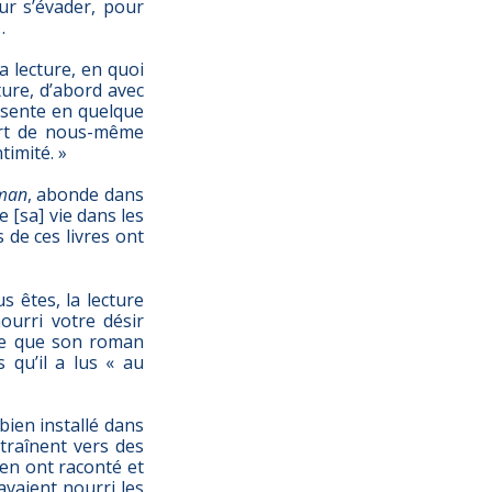
ur s’évader, pour
…
 lecture, en quoi
ture, d’abord avec
résente en quelque
art de nous-même
timité. »
oman
, abonde dans
 [sa] vie dans les
 de ces livres ont
s êtes, la lecture
ourri votre désir
oue que son roman
s qu’il a lus « au
bien installé dans
traînent vers des
en ont raconté et
avaient nourri les