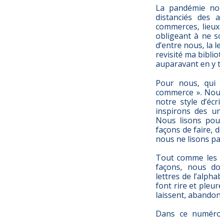
La pandémie nou
distanciés des a
commerces, lieux
obligeant à ne s
d’entre nous, la l
revisité ma bibli
auparavant en y t
Pour nous, qui 
commerce ». Nous
notre style d’éc
inspirons des u
Nous lisons pou
façons de faire, de
nous ne lisons pa
Tout comme les 
façons, nous do
lettres de l’alph
font rire et pleu
laissent, abando
Dans ce numéro,