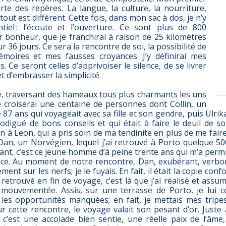
rte des repères. La langue, la culture, la nourriture,
out est différent. Cette fois, dans mon sac à dos, je n’y
tiel : l’écoute et l’ouverture. Ce sont plus de 800
r bonheur, que je franchirai à raison de 25 kilomètres
ur 36 jours. Ce sera la rencontre de soi, la possibilité de
moires et mes fausses croyances. J’y définirai mes
s. Ce seront celles d’apprivoiser le silence, de se livrer
et d’embrasser la simplicité.
e, traversant des hameaux tous plus charmants les uns
je croiserai une centaine de personnes dont Collin, un
87 ans qui voyageait avec sa fille et son gendre, puis Ulri
digué de bons conseils et qui était à faire le deuil de son
n à Leon, qui a pris soin de ma tendinite en plus de me faire vis
Dan, un Norvégien, lequel j’ai retrouvé à Porto quelque 50
ssant, c’est ce jeune homme d’à peine trente ans qui m’a per
nce. Au moment de notre rencontre, Dan, exubérant, verbom
ement sur les nerfs; je le fuyais. En fait, il était la copie co
i retrouvé en fin de voyage, c’est là que j’ai réalisé et ass
mouvementée. Assis, sur une terrasse de Porto, je lui co
s les opportunités manquées; en fait, je mettais mes tripes
r cette rencontre, le voyage valait son pesant d’or. Juste
 c’est une accolade bien sentie, une réelle paix de l’âm