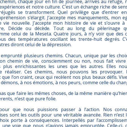
 chemin, chaque jour en fin de journée, arrivés au refuge,
expériences et notre culture. C’est un échange riche de sens.
préjugés se transforment. Quel privilège que d’entrer en
mpréhension s’élargit. J’accepte mes manquements, mon e
 vie nouvelle. J’accepte mon histoire de vie et s’ouvre à m
vre, Décide ou décède. Tout au long du pèlerinage q
mme celui de la Meseta. Quatre jours, à n’y voir que des
us des températures oscillant les trente-huit degrés. C
autres diront celui de la dépression.
emprunté plusieurs chemins. Chacun, unique par les cho
 son chemin de vie, consciemment ou non, nous fait vivr
s plus enrichissantes les unes que les autres. Elles n
se réaliser. Ces chemins, nous pouvons les provoquer. 
que l’on craint, ceux qui recèlent nos plus beaux défis. Viv
os démons, à nos émotions, à nos peurs, comme celle du cha
l pas que faire les mêmes choses, de la même manière qu’hier
érents, n’est que pure folie.
pour que nous puissions passer à l’action. Nos conna
ses sont les outils pour une véritable avancée. Rien n’est l
oix porte à conséquences. Interpellés par l’accomplisse
 une voie que nous n’avions jamais empruntée. Celle-ci,