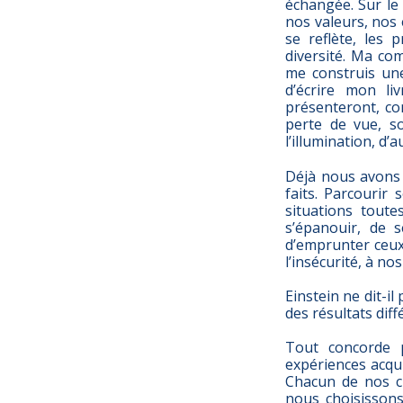
échangée. Sur le
nos valeurs, nos 
se reflète, les 
diversité. Ma co
me construis une
d’écrire mon li
présenteront, co
perte de vue, so
l’illumination, d’
Déjà nous avons 
faits. Parcourir
situations toute
s’épanouir, de 
d’emprunter ceux 
l’insécurité, à n
Einstein ne dit-i
des résultats diff
Tout concorde 
expériences acqui
Chacun de nos ch
nous choisissons