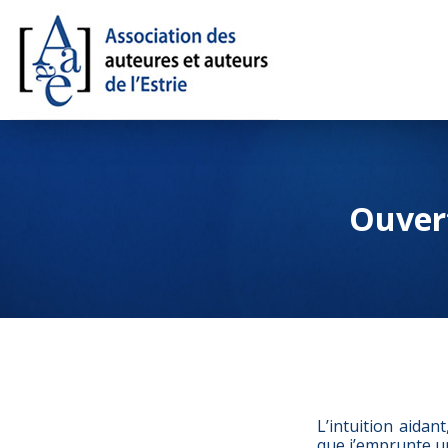
Ouver
L’intuition aidan
que j’emprunte u