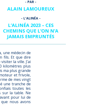
ALAIN LAMOUREUX
L’ALINÉA 2023 – CES
CHEMINS QUE L’ON N’A
JAMAIS EMPRUNTÉS
ka, une médecin de
 fils. Et que dire
iter la ville. J’ai
0 kilomètres plus
mis ma plus grande
oteur et frivole,
nforme de mes vingt
umé une tranche de
nfiais toutes les
 sur la table. Ne
 avant pour lui de
e, que nous avons