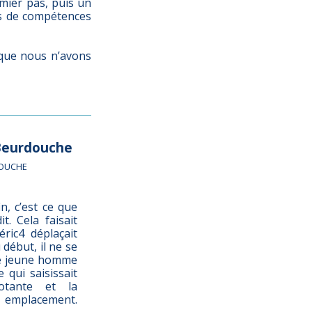
emier pas, puis un
ts de compétences
 que nous n’avons
 Beurdouche
OUCHE
in, c’est ce que
t. Cela faisait
ric4 déplaçait
 début, il ne se
Le jeune homme
 qui saisissait
notante et la
l emplacement.