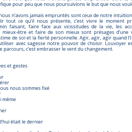
éfique pour peu que nous poursuivions le but que nous voul
nous n’avons jamais empruntés sont ceux de notre intuition
lir tout ce qu’il nous présente, c’est vivre le moment pré
in faisant, faire face aux vicissitudes de la vie, les 
 mieux-être et faire de son mieux sont présages d’une v
stime de soi et la fierté personnelle. Agir, agir, agir quand l’I
tiliser avec sagesse notre pouvoir de choisir. Louvoyer en
e parcours, c’est embrasser le vent du changement.
ées et gestes
ur
vérer
nous nous sommes fixé
r
oi-même
ner
hui était le dernier