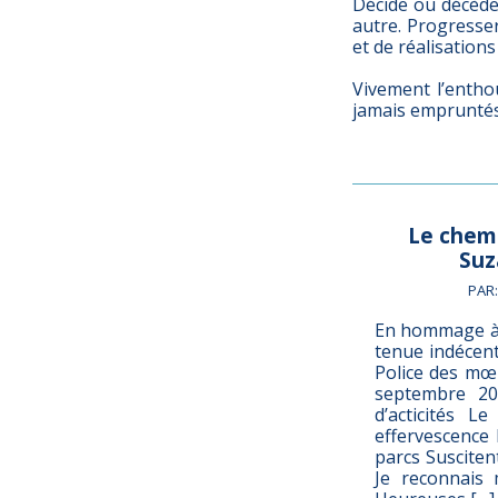
Décide ou décède 
autre. Progresse
et de réalisations
Vivement l’entho
jamais empruntés 
Le chemi
Suz
PAR
En hommage à
tenue indécent
Police des mœu
septembre 2
d’acticités L
effervescence 
parcs Susciten
Je reconnais