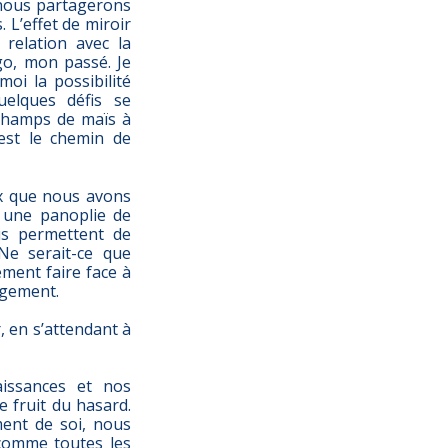
 nous partagerons
 L’effet de miroir
 relation avec la
go, mon passé. Je
oi la possibilité
uelques défis se
 champs de maïs à
’est le chemin de
ix que nous avons
e une panoplie de
ous permettent de
Ne serait-ce que
ement faire face à
ngement.
, en s’attendant à
issances et nos
e fruit du hasard.
ment de soi, nous
 comme toutes les