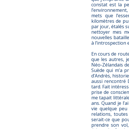
constat est la pe
l’environnement, t
mets que l’essen
kilomètres de pu
par jour, étalés s
nettoyer mes mé
nouvelles bataille
à l’introspection 
En cours de rout
que les autres, 
Néo-Zélandais de 
Suède qui m’a pro
d’Andrès, historie
aussi rencontré 
tard. Fait intére
prise de conscie
me tapait littéral
ans. Quand je l’a
vie quelque peu 
relations, toute
serait-ce que pou
prendre son vol,