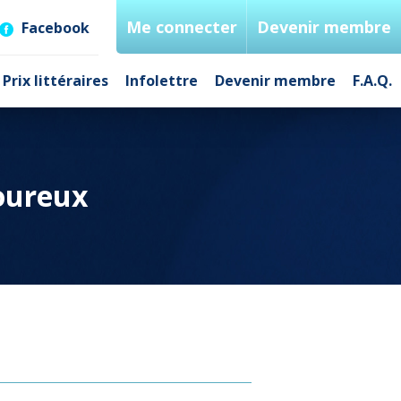
Me connecter
Devenir membre
Facebook
Prix littéraires
Infolettre
Devenir membre
F.A.Q.
oureux