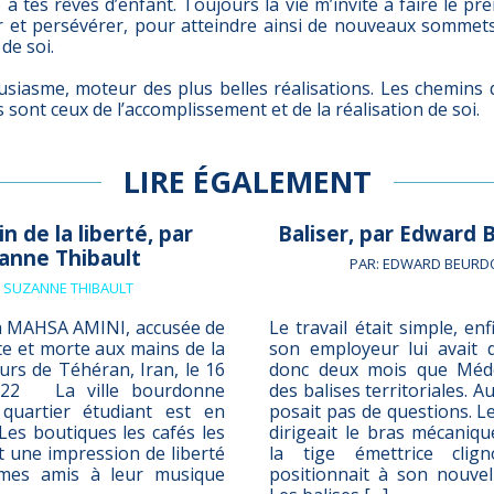
à tes rêves d’enfant. Toujours la vie m’invite à faire le pr
r et persévérer, pour atteindre ainsi de nouveaux somme
 de soi.
usiasme, moteur des plus belles réalisations. Les chemins
sont ceux de l’accomplissement et de la réalisation de soi.
LIRE ÉGALEMENT
n de la liberté, par
Baliser, par Edward
anne Thibault
PAR: EDWARD BEURD
:
SUZANNE THIBAULT
 MAHSA AMINI, accusée de
Le travail était simple, enf
e et morte aux mains de la
son employeur lui avait di
rs de Téhéran, Iran, le 16
donc deux mois que Médé
022 La ville bourdonne
des balises territoriales. Au
e quartier étudiant est en
posait pas de questions. 
Les boutiques les cafés les
dirigeait le bras mécanique
t une impression de liberté
la tige émettrice clig
 mes amis à leur musique
positionnait à son nouve