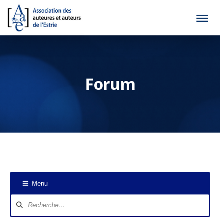
Forum
Menu
Navigation
du
forum