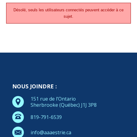
Désolé, seuls les utilisateurs connectés peuvent accéder à ce
sujet.
NOUS JOINDRE :
151 rue de l’Ontario
Sherbrooke (Québec) J1J 3P8
819-791-6539
info@aaaestrie.ca