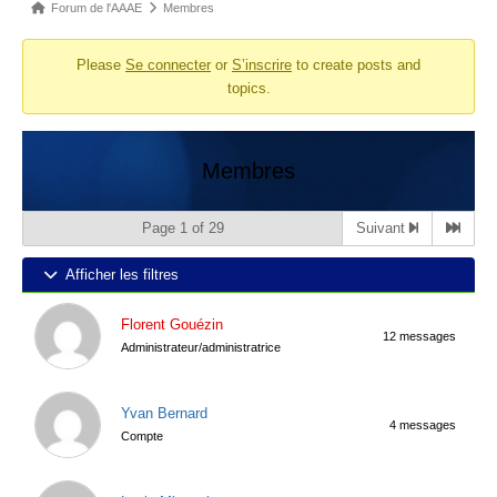
Fil
Forum de l'AAAE
Membres
d’Ariane
Please
Se connecter
or
S’inscrire
to create posts and
du
topics.
forum –
Vous
êtes
Membres
ici :
Page 1 of 29
Suivant
Afficher les filtres
Florent Gouézin
12 messages
Administrateur/administratrice
Yvan Bernard
4 messages
Compte