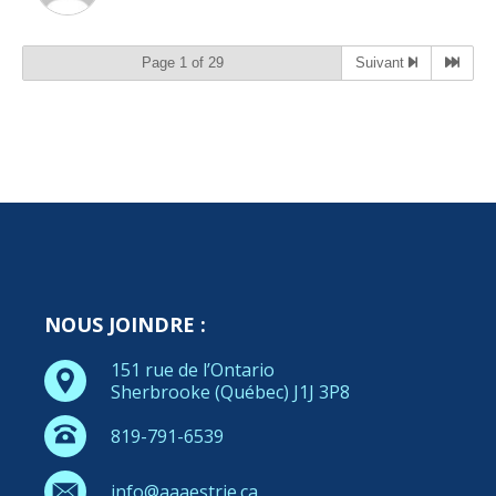
Page 1 of 29
Suivant
NOUS JOINDRE :
151 rue de l’Ontario
Sherbrooke (Québec) J1J 3P8
819-791-6539
info@aaaestrie.ca