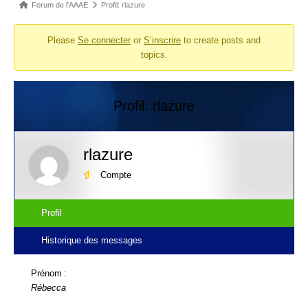
Fil
Forum de l'AAAE
Profil: rlazure
d’Ariane
Please
Se connecter
or
S’inscrire
to create posts and
du
topics.
forum –
Vous
êtes
Profil: rlazure
ici :
rlazure
Compte
Profil
Historique des messages
Prénom :
Rébecca