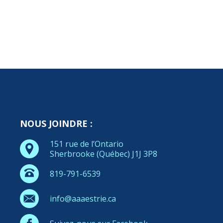
NOUS JOINDRE :
151 rue de l’Ontario
Sherbrooke (Québec) J1J 3P8
819-791-6539
info@aaaestrie.ca