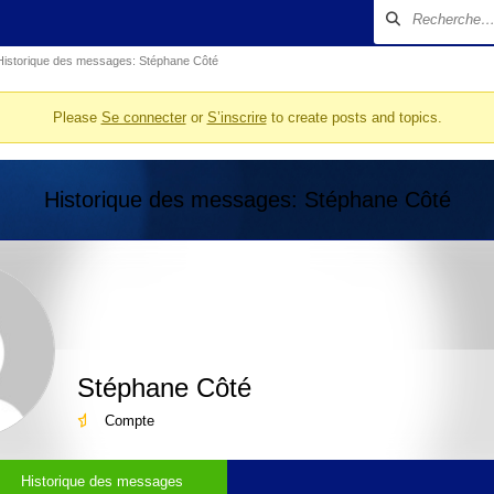
Historique des messages: Stéphane Côté
Please
Se connecter
or
S’inscrire
to create posts and topics.
Historique des messages: Stéphane Côté
Stéphane Côté
Compte
Historique des messages