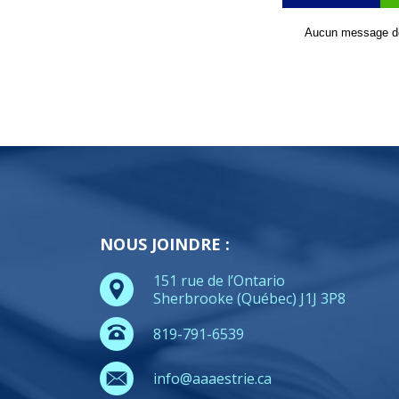
Aucun message de 
NOUS JOINDRE :
151 rue de l’Ontario
Sherbrooke (Québec) J1J 3P8
819-791-6539
info@aaaestrie.ca