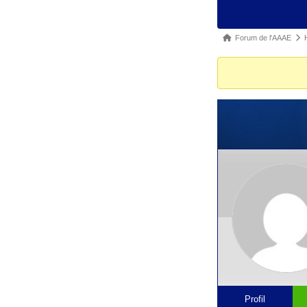
forum
Fil
Forum de l'AAAE
d’Ariane
du
forum –
Vous
êtes
ici :
Profil