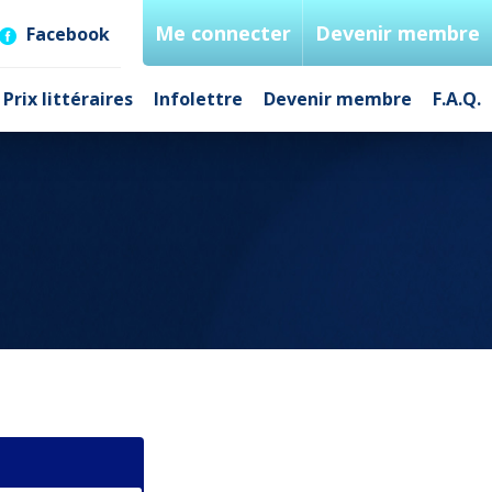
Me connecter
Devenir membre
Facebook
Prix littéraires
Infolettre
Devenir membre
F.A.Q.