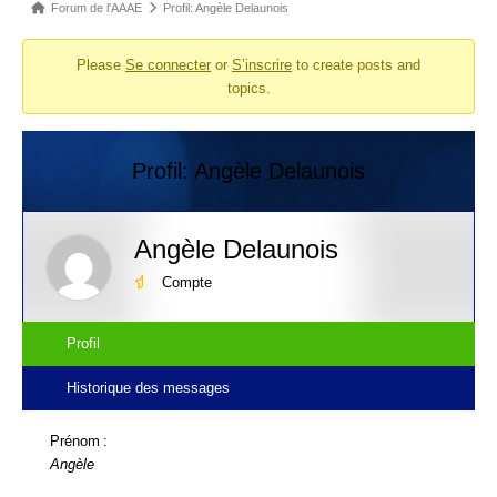
Fil
Forum de l'AAAE
Profil: Angèle Delaunois
d’Ariane
Please
Se connecter
or
S’inscrire
to create posts and
du
topics.
forum –
Vous
êtes
Profil: Angèle Delaunois
ici :
Angèle Delaunois
Compte
Profil
Historique des messages
Prénom :
Angèle