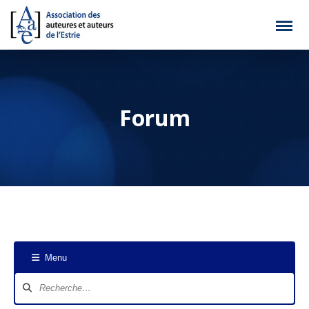
Forum
Menu
Navigation
du
forum