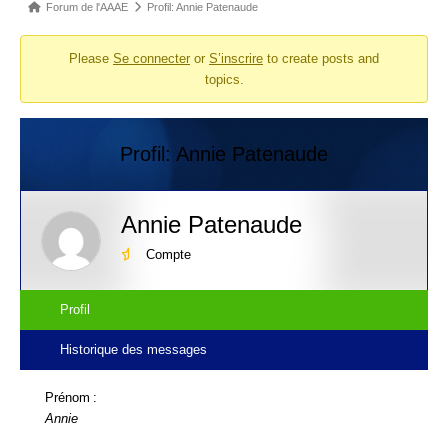
Fil
Forum de l'AAAE
Profil: Annie Patenaude
d’Ariane
Please
Se connecter
or
S’inscrire
to create posts and
du
topics.
forum –
Vous
êtes
Profil: Annie Patenaude
ici :
Annie Patenaude
Compte
Profil
Historique des messages
Prénom :
Annie