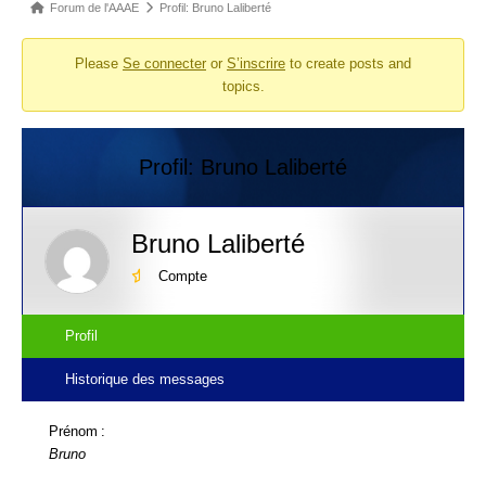
Fil
Forum de l'AAAE
Profil: Bruno Laliberté
d’Ariane
Please
Se connecter
or
S’inscrire
to create posts and
du
topics.
forum –
Vous
êtes
Profil: Bruno Laliberté
ici :
Bruno Laliberté
Compte
Profil
Historique des messages
Prénom :
Bruno