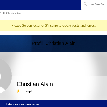
Profil: Christian Alain
Please
Se connecter
or
S’inscrire
to create posts and topics.
Profil: Christian Alain
Christian Alain
Compte
Historique des messages