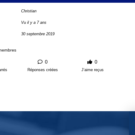
Christian
Vu il y a 7 ans
30 septembre 2019
 membres
0
0
rrés
Réponses créées
J’aime reçus