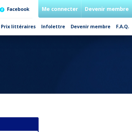
Me connecter
Devenir membre
Facebook
Prix littéraires
Infolettre
Devenir membre
F.A.Q.