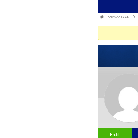
forum
Fil
Forum de l'AAAE
d’Ariane
du
forum –
Vous
êtes
ici :
Profil