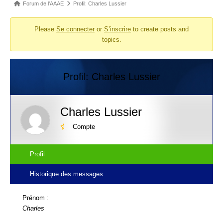
Fil
Forum de l'AAAE
Profil: Charles Lussier
d’Ariane
Please
Se connecter
or
S’inscrire
to create posts and
du
topics.
forum –
Vous
êtes
Profil: Charles Lussier
ici :
Charles Lussier
Compte
Profil
Historique des messages
Prénom :
Charles