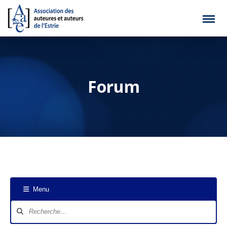
Forum
Menu
Navigation
du
forum