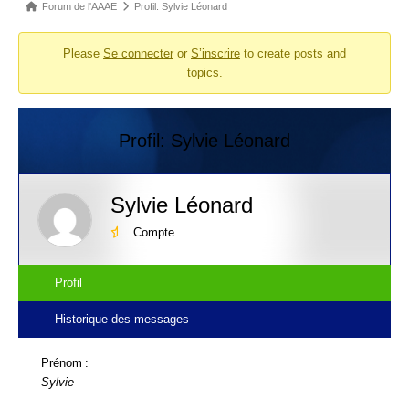
Fil
Forum de l'AAAE
Profil: Sylvie Léonard
d’Ariane
Please
Se connecter
or
S’inscrire
to create posts and
du
topics.
forum –
Vous
êtes
Profil: Sylvie Léonard
ici :
Sylvie Léonard
Compte
Profil
Historique des messages
Prénom :
Sylvie